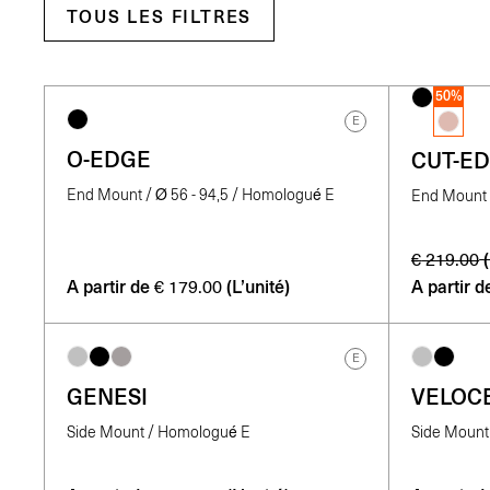
TOUS LES FILTRES
50%
E
O-EDGE
CUT-E
End Mount / Ø 56 - 94,5 / Homologué E
End Mount
€
219.00
A partir de
(L’unité)
A partir d
€
179.00
E
GENESI
VELOC
Side Mount / Homologué E
Side Mount