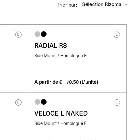
Trier par:
E
E
RADIAL RS
Side Mount / Homologué E
A partir de
(L’unité)
€
178.50
E
E
VELOCE L NAKED
Side Mount / Homologué E