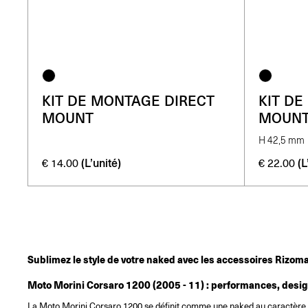
KIT DE MONTAGE DIRECT
KIT DE
MOUNT
MOUN
H 42,5 mm
(L’unité)
(L
€
14.00
€
22.00
Sublimez le style de votre naked avec les accessoires Rizoma,
Moto Morini Corsaro 1200 (2005 - 11) : performances, design
La Moto Morini Corsaro 1200 se définit comme une naked au caractère a