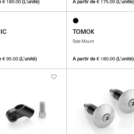
e
(L’unité)
A partir de
(L’unité)
€
180.00
€
175.00
IC
TOMOK
Side Mount
e
(L’unité)
A partir de
(L’unité)
€
95.00
€
180.00