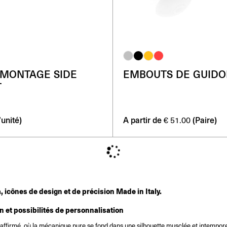
 MONTAGE SIDE
EMBOUTS DE GUID
T
’unité)
A partir de
(Paire)
€
51.00
 icônes de design et de précision Made in Italy.
 et possibilités de personnalisation
ffirmé, où la mécanique pure se fond dans une silhouette musclée et intempore