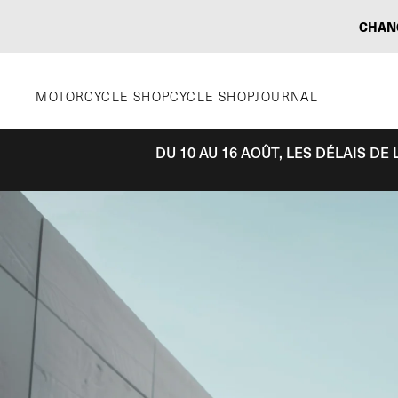
Aller
CHAN
au
contenu
MOTORCYCLE SHOP
CYCLE SHOP
JOURNAL
DU 10 AU 16 AOÛT, LES DÉLAIS D