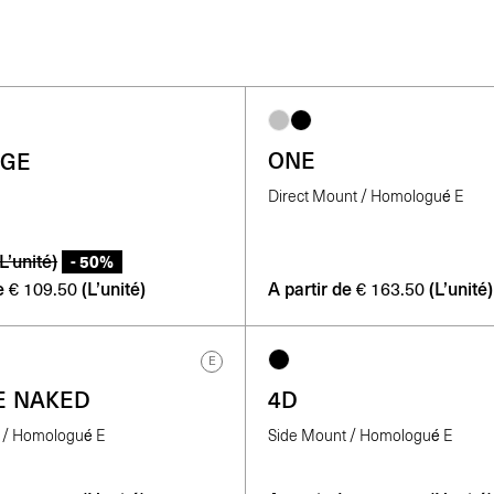
ONE
DGE
Direct Mount / Homologué E
(L’unité)
- 50%
e
(L’unité)
A partir de
(L’unité)
€
109.50
€
163.50
E
E NAKED
4D
 / Homologué E
Side Mount / Homologué E