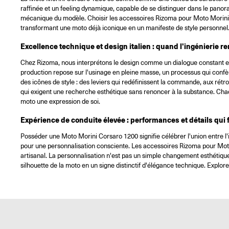
raffinée et un feeling dynamique, capable de se distinguer dans le pan
mécanique du modèle. Choisir les accessoires Rizoma pour Moto Morini Cor
transformant une moto déjà iconique en un manifeste de style personnel. N
Excellence technique et design italien : quand l'ingénierie re
Chez Rizoma, nous interprétons le design comme un dialogue constant entre
production repose sur l'usinage en pleine masse, un processus qui confèr
des icônes de style : des leviers qui redéfinissent la commande, aux rétr
qui exigent une recherche esthétique sans renoncer à la substance. Chaque
moto une expression de soi.
Expérience de conduite élevée : performances et détails qui f
Posséder une Moto Morini Corsaro 1200 signifie célébrer l'union entre l'i
pour une personnalisation consciente. Les accessoires Rizoma pour Moto 
artisanal. La personnalisation n'est pas un simple changement esthétiqu
silhouette de la moto en un signe distinctif d'élégance technique. Exp