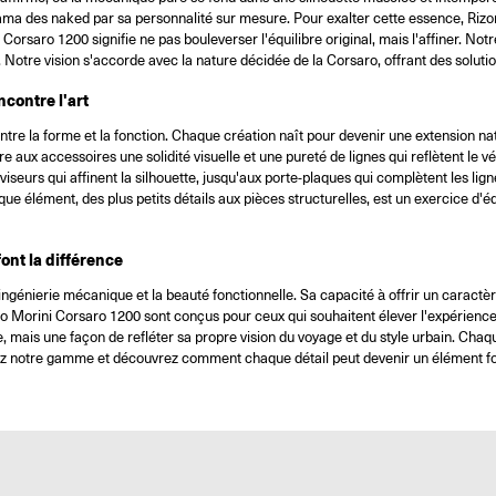
orama des naked par sa personnalité sur mesure. Pour exalter cette essence, Ri
saro 1200 signifie ne pas bouleverser l'équilibre original, mais l'affiner. Notr
otre vision s'accorde avec la nature décidée de la Corsaro, offrant des solution
ncontre l'art
 la forme et la fonction. Chaque création naît pour devenir une extension naturel
e aux accessoires une solidité visuelle et une pureté de lignes qui reflètent le
oviseurs qui affinent la silhouette, jusqu'aux porte-plaques qui complètent les li
 élément, des plus petits détails aux pièces structurelles, est un exercice d'éq
ont la différence
ngénierie mécanique et la beauté fonctionnelle. Sa capacité à offrir un caractère
Morini Corsaro 1200 sont conçus pour ceux qui souhaitent élever l'expérience d
e, mais une façon de refléter sa propre vision du voyage et du style urbain. Ch
lorez notre gamme et découvrez comment chaque détail peut devenir un élément f