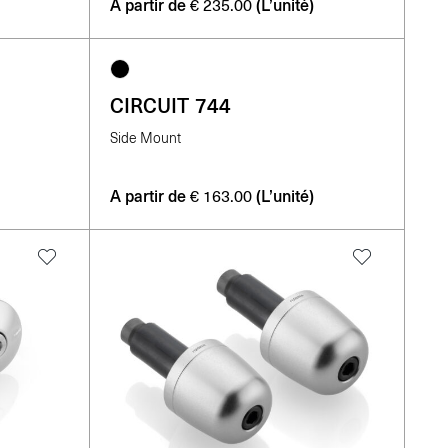
A partir de
(L’unité)
€
235.00
CIRCUIT 744
Side Mount
A partir de
(L’unité)
€
163.00