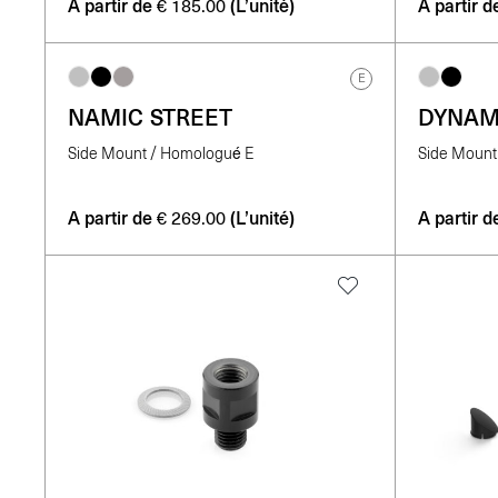
A partir de
(L’unité)
A partir d
€
185.00
E
NAMIC STREET
DYNAM
Side Mount / Homologué E
Side Mount
A partir de
(L’unité)
A partir d
€
269.00