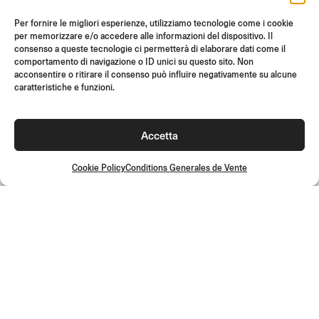
SUPPORT ET FAQ
Per fornire le migliori esperienze, utilizziamo tecnologie come i cookie
RETOURS
per memorizzare e/o accedere alle informazioni del dispositivo. Il
INSTRUCTIONS DE MONTAGE
consenso a queste tecnologie ci permetterà di elaborare dati come il
comportamento di navigazione o ID unici su questo sito. Non
GIFT CARD
acconsentire o ritirare il consenso può influire negativamente su alcune
caratteristiche e funzioni.
OFFRES LIMITÉES
JOIN US
Rejoignez la communauté Rizoma et accédez à des contenus
Accetta
exclusifs et des offres spéciales !
Cookie Policy
Conditions Generales de Vente
Inscrivez-
vous
Conditions Generales de Vente
Politique de qualité
Cookie Policy
Politique de confidentialité
©2026 Rizoma Srl - Tous droits réservés | PI 02595720125