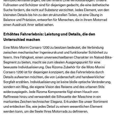
Kennzeichenhalterungen, die die hintere Linie vervollständigen. Unsere
Fußrasten und Schützer sind für diejenigen gedacht, die eine ästhetische
Suche fordern, die nicht auf Substanz verzichtet. Jedes Element, von den
kleinsten Details bis hin zu den strukturellen Teilen, ist eine Übung in
Balance und Präzision, entworfen für Menschen, die in ihrem Motorrad
einen Ausdruck ihrer selbst sehen.
Erhöhtes Fahrerlebnis: Leistung und Details, die den
Unterschied machen
Eine Moto Morini Corsaro 1200 zu besitzen bedeutet, die Verbindung
zwischen mechanischer Ingenieurskunst und funktionaler Schönheit zu
feiern. Ihre Fähigkeit, einen unverwechselbaren Charakter im Naked-Bike-
Segment zu bieten, macht sie zum idealen Ausgangspunkt für eine
bewusste Individualisierung. Das Rizoma Zubehör für die Moto Morini
Corsaro 1200 ist für diejenigen konzipiert, die das Fahrerlebnis durch
Details aufwerten möchten, die von Leidenschaft und handwerklicher
Sorgfalt erzählen. Individualisierung ist keine bloße optische Veränderung,
sondern ein Weg, die eigene Vision des Reisens und des urbanen Stils
widerzuspiegeln. Jede Rizoma Komponente fügt einen Hauch von
Raffinesse hinzu und verwandelt die Silhouette der Maschine in ein
markantes Zeichen technischer Eleganz. Erkunden Sie unser Sortiment
und entdecken Sie, wie jedes Detail zu einem wesentlichen Element
werden kann, um die Seele Ihres Motorrads zu definieren.