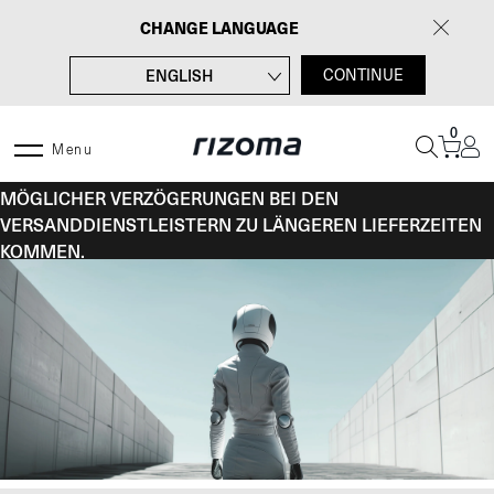
Zum
CHANGE LANGUAGE
Inhalt
springen
ENGLISH
CONTINUE
FRANÇAIS
0
ITALIANO
Menu
VOM 10. BIS 16. AUGUST KANN ES AUFGRUND
ESPAÑOL
MÖGLICHER VERZÖGERUNGEN BEI DEN
VERSANDDIENSTLEISTERN ZU LÄNGEREN LIEFERZEITEN
KOMMEN.