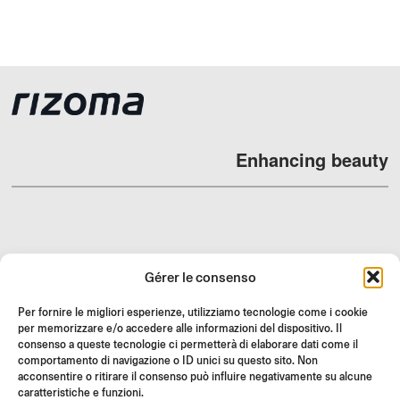
Enhancing beauty
REVENDEURS
Gérer le consenso
SUPPORT ET FAQ
Per fornire le migliori esperienze, utilizziamo tecnologie come i cookie
RETOURS
per memorizzare e/o accedere alle informazioni del dispositivo. Il
INSTRUCTIONS DE MONTAGE
consenso a queste tecnologie ci permetterà di elaborare dati come il
comportamento di navigazione o ID unici su questo sito. Non
GIFT CARD
acconsentire o ritirare il consenso può influire negativamente su alcune
caratteristiche e funzioni.
OFFRES LIMITÉES