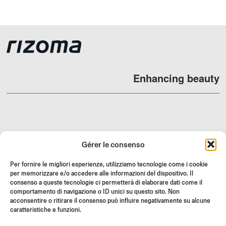
Enhancing beauty
REVENDEURS
Gérer le consenso
SUPPORT ET FAQ
Per fornire le migliori esperienze, utilizziamo tecnologie come i cookie
RETOURS
per memorizzare e/o accedere alle informazioni del dispositivo. Il
INSTRUCTIONS DE MONTAGE
consenso a queste tecnologie ci permetterà di elaborare dati come il
comportamento di navigazione o ID unici su questo sito. Non
GIFT CARD
acconsentire o ritirare il consenso può influire negativamente su alcune
caratteristiche e funzioni.
OFFRES LIMITÉES
JOIN US