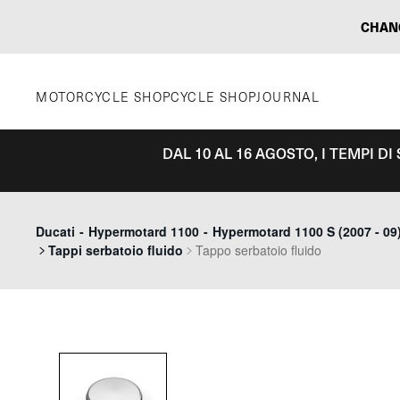
Vai
CHAN
al
contenuto
MOTORCYCLE SHOP
CYCLE SHOP
JOURNAL
DAL 10 AL 16 AGOSTO, I TEMPI D
Ducati
-
Hypermotard 1100
-
Hypermotard 1100 S (2007 - 09
Tappi serbatoio fluido
Tappo serbatoio fluido