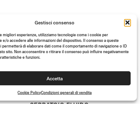
Gestisci consenso
le migliori esperienze, utilizziamo tecnologie come i cookie per
e/o accedere alle informazioni del dispositivo. Il consenso a queste
i permetterà di elaborare dati come il comportamento di navigazione o ID
sto sito. Non acconsentire o ritirare il consenso può influire negativamente
ratteristiche e funzioni.
Accetta
Cookie Policy
Condizioni generali di vendita
ABE
TUV
ABE
TUV
SERBATOIO FLUIDO
FRENO ANTERIORE
NOTCH
Da
(Cad.)
€
93.00