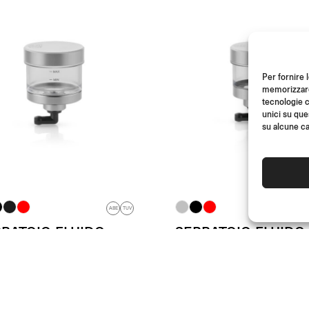
Per fornire 
memorizzare 
tecnologie c
unici su que
su alcune ca
ABE
TUV
BATOIO FLUIDO
SERBATOIO FLUIDO
ENO ANTERIORE
FRIZIONE PURE
RE
Da
(Cad.)
€
79.00
(Cad.)
79.00