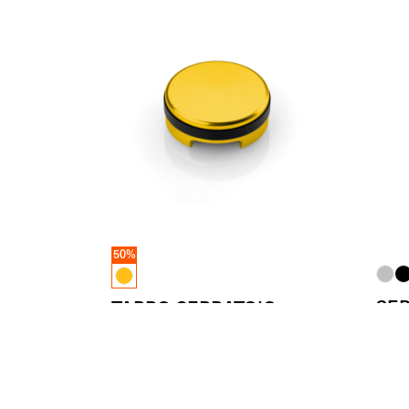
50%
SER
TAPPO SERBATOIO
FR
FLUIDO
PU
Ø 56
(Cad.)
- 50%
€
59.00
Da
€