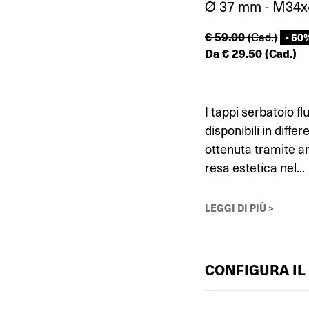
Ø 37 mm - M34x
€
59.00
(Cad.)
- 50
Da
€
29.50
(Cad.)
I tappi serbatoio fl
disponibili in differ
ottenuta tramite a
resa estetica nel...
LEGGI DI PIÙ >
CONFIGURA IL