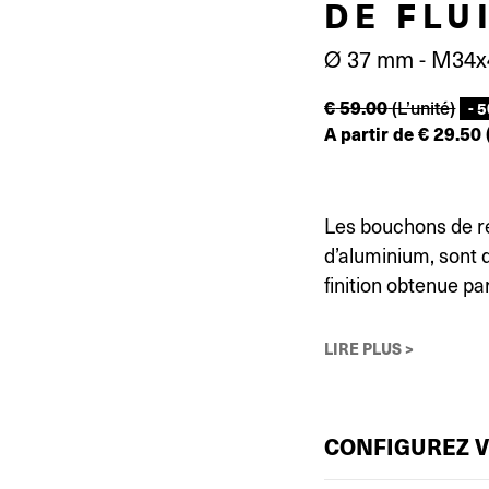
DE FLU
Ø 37 mm - M34x
€
59.00
(L’unité)
- 
A partir de
€
29.50
Les bouchons de ré
d’aluminium, sont d
finition obtenue pa
LIRE PLUS >
CONFIGUREZ 