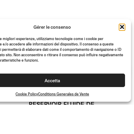
Gérer le consenso
le migliori esperienze, utilizziamo tecnologie come i cookie per
e/o accedere alle informazioni del dispositivo. Il consenso a queste
i permetterà di elaborare dati come il comportamento di navigazione o ID
sto sito. Non acconsentire o ritirare il consenso può influire negativamente
ratteristiche e funzioni.
Accetta
Cookie Policy
Conditions Generales de Vente
ABE
TUV
ABE
TUV
RÉSERVOIR FLUIDE DE
E
FREIN AVANT NOTCH
)
A partir de
(L’unité)
€
93.00