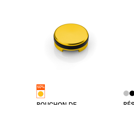
50%
RÉS
BOUCHON DE
FRE
RÉSERVOIR DE FLUIDE
Ø 56
A par
(L’unité)
- 50%
€
59.00