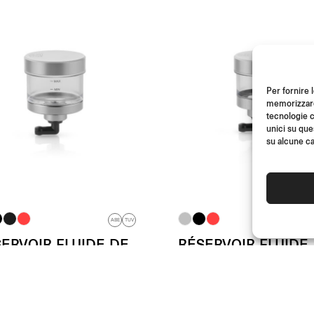
Per fornire 
memorizzare 
tecnologie c
unici su que
su alcune ca
ABE
TUV
ERVOIR FLUIDE DE
RÉSERVOIR FLUIDE
IN AVANT PURE
D’EMBRAYAGE PUR
tir de
(L’unité)
A partir de
(L’unité
€
79.00
€
79.00