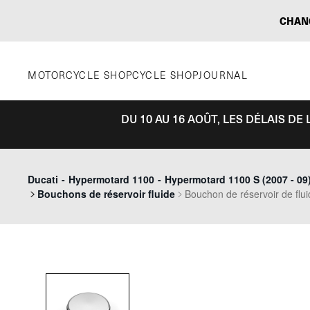
Aller
CHAN
au
contenu
MOTORCYCLE SHOP
CYCLE SHOP
JOURNAL
DU 10 AU 16 AOÛT, LES DÉLAIS D
Ducati
-
Hypermotard 1100
-
Hypermotard 1100 S (2007 - 09
Bouchons de réservoir fluide
Bouchon de réservoir de flu