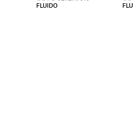
FLUIDO
FLU
Ø 37 mm - M34x4
Ø 56
(Cad.)
- 50%
€
59.00
€
59.
Da
(Cad.)
€
29.50
€
29.
Enhancing beauty