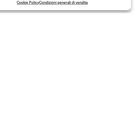
Cookie Policy
Condizioni generali di vendita
FRIZIONE PURE
Da
(Cad.)
€
79.00
S
la community Rizoma e accedi a contenuti esclusivi e offerte speciali!