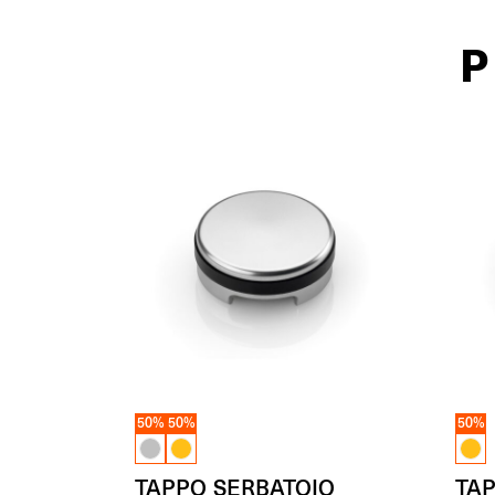
P
50%
50%
50%
TAPPO SERBATOIO
TA