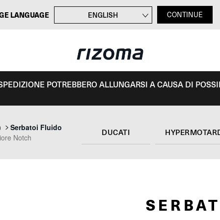
GE LANGUAGE
ENGLISH
CONTINUE
FRANÇAIS
DEUTSCH
ESPAÑOL
I SPEDIZIONE POTREBBERO ALLUNGARSI A CAUSA DI POSSIBI
)
Serbatoi Fluido
DUCATI
HYPERMOTARD
riore Notch
SERBAT