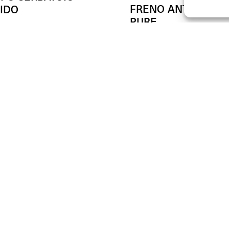
FRENO ANTERIORE
IDO
PURE
(Cad.)
- 50%
00
Da
(Cad.)
€
79.00
(Cad.)
50
JOIN U
DEALERS
SUPPORT & FAQ
Unisciti al