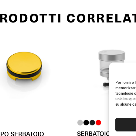
RODOTTI CORRELA
Per fornire 
memorizzare 
tecnologie c
unici su que
su alcune ca
SERBATOIO FLUIDO
PPO SERBATOIO