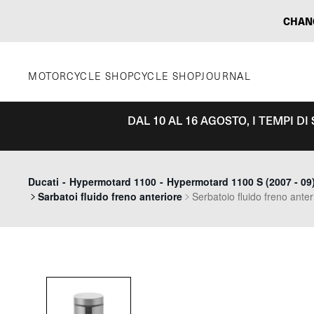
Vai
CHAN
al
contenuto
MOTORCYCLE SHOP
CYCLE SHOP
JOURNAL
DAL 10 AL 16 AGOSTO, I TEMPI D
Ducati
-
Hypermotard 1100
-
Hypermotard 1100 S (2007 - 09
Sarbatoi fluido freno anteriore
Serbatoio fluido freno ante