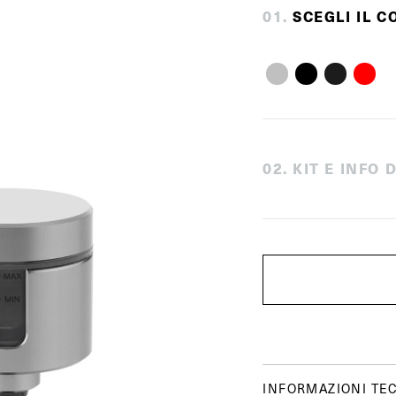
0
1
.
SCEGLI IL C
0
2
.
KIT E INFO
INFORMAZIONI TE