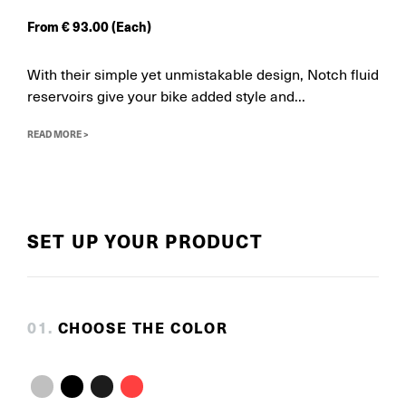
From
€
93.00
(Each)
With their simple yet unmistakable design, Notch fluid
reservoirs give your bike added style and...
READ MORE >
SET UP YOUR PRODUCT
0
1
.
CHOOSE THE COLOR