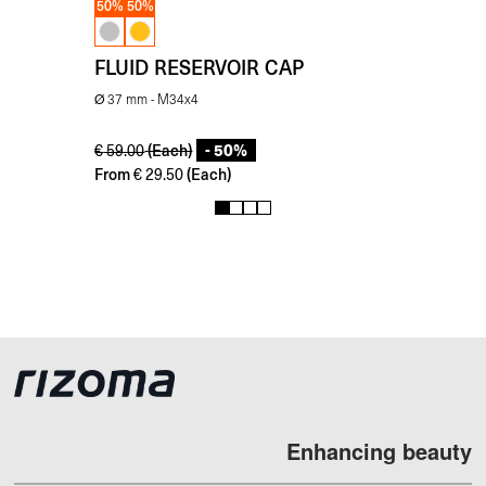
50%
50%
FLUID RESERVOIR CAP
Ø 37 mm - M34x4
- 50%
(Each)
€
59.00
From
(Each)
€
29.50
1
2
3
4
Enhancing beauty