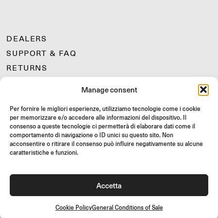
DEALERS
SUPPORT & FAQ
RETURNS
MOUNTING INSTRUCTIONS
Manage consent
GIFT CARD
Per fornire le migliori esperienze, utilizziamo tecnologie come i cookie
LIMITED OFFERS
per memorizzare e/o accedere alle informazioni del dispositivo. Il
JOIN US
consenso a queste tecnologie ci permetterà di elaborare dati come il
comportamento di navigazione o ID unici su questo sito. Non
Join the Rizoma community
acconsentire o ritirare il consenso può influire negativamente su alcune
and access exclusive content and special offers!
caratteristiche e funzioni.
Signup
Accetta
Cookie Policy
General Conditions of Sale