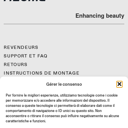
Enhancing beauty
REVENDEURS
SUPPORT ET FAQ
RETOURS
INSTRUCTIONS DE MONTAGE
GIFT CARD
Gérer le consenso
OFFRES LIMITÉES
Per fornire le migliori esperienze, utilizziamo tecnologie come i cookie
JOIN US
per memorizzare e/o accedere alle informazioni del dispositivo. Il
consenso a queste tecnologie ci permetterà di elaborare dati come il
Rejoignez la communauté Rizoma et accédez à des contenus
comportamento di navigazione o ID unici su questo sito. Non
exclusifs et des offres spéciales !
acconsentire o ritirare il consenso può influire negativamente su alcune
caratteristiche e funzioni.
Inscrivez-
vous