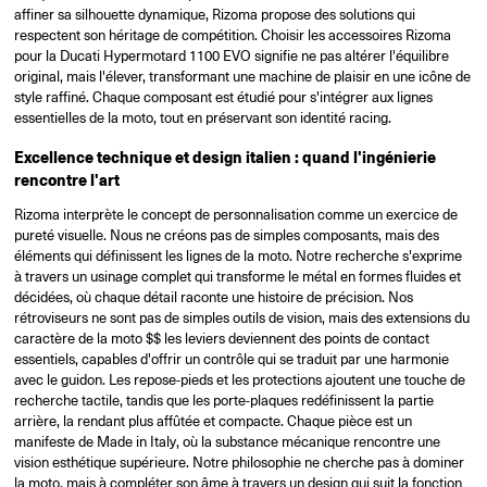
affiner sa silhouette dynamique, Rizoma propose des solutions qui
respectent son héritage de compétition. Choisir les accessoires Rizoma
pour la Ducati Hypermotard 1100 EVO signifie ne pas altérer l'équilibre
original, mais l'élever, transformant une machine de plaisir en une icône de
style raffiné. Chaque composant est étudié pour s'intégrer aux lignes
essentielles de la moto, tout en préservant son identité racing.
Excellence technique et design italien : quand l'ingénierie
rencontre l'art
Rizoma interprète le concept de personnalisation comme un exercice de
pureté visuelle. Nous ne créons pas de simples composants, mais des
éléments qui définissent les lignes de la moto. Notre recherche s'exprime
à travers un usinage complet qui transforme le métal en formes fluides et
décidées, où chaque détail raconte une histoire de précision. Nos
rétroviseurs ne sont pas de simples outils de vision, mais des extensions du
caractère de la moto $$ les leviers deviennent des points de contact
essentiels, capables d'offrir un contrôle qui se traduit par une harmonie
avec le guidon. Les repose-pieds et les protections ajoutent une touche de
recherche tactile, tandis que les porte-plaques redéfinissent la partie
arrière, la rendant plus affûtée et compacte. Chaque pièce est un
manifeste de Made in Italy, où la substance mécanique rencontre une
vision esthétique supérieure. Notre philosophie ne cherche pas à dominer
la moto, mais à compléter son âme à travers un design qui suit la fonction