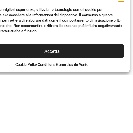
le migliori esperienze, utilizziamo tecnologie come i cookie per
SPORT
e/o accedere alle informazioni del dispositivo. Il consenso a queste
i permetterà di elaborare dati come il comportamento di navigazione o ID
Ø 22 mm
sto sito. Non acconsentire o ritirare il consenso può influire negativamente
ratteristiche e funzioni.
A partir de
(Paire)
€
82.00
Accetta
Cookie Policy
Conditions Generales de Vente