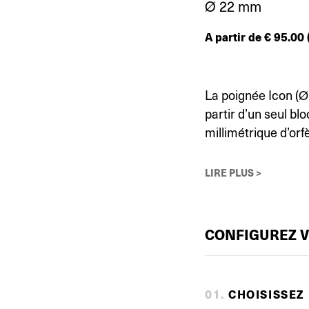
Ø 22 mm
A partir de
€
95.00
La poignée Icon (Ø
partir d’un seul bl
millimétrique d’orf
LIRE PLUS >
CONFIGUREZ 
0
1
.
CHOISISSEZ