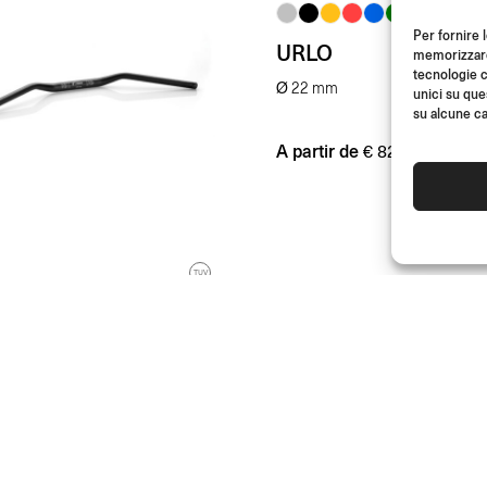
Per fornire 
URLO
memorizzare 
tecnologie c
Ø 22 mm
unici su que
su alcune ca
A partir de
(Paire)
€
82.00
TUV
IDONS À SECTION
IABLE
-29 mm
(L’unité)
.50