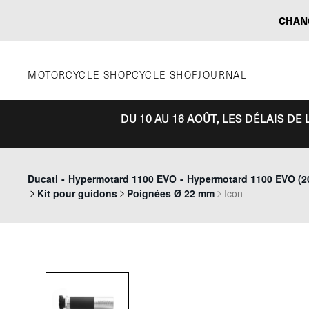
Aller
CHAN
au
contenu
MOTORCYCLE SHOP
CYCLE SHOP
JOURNAL
DU 10 AU 16 AOÛT, LES DÉLAIS D
Ducati
-
Hypermotard 1100 EVO
-
Hypermotard 1100 EVO (20
Kit pour guidons
Poignées Ø 22 mm
Icon