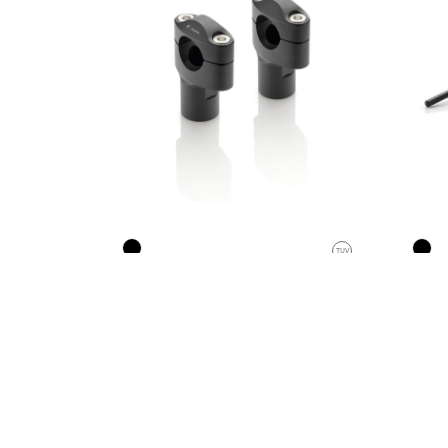
TUV
KIT PONTETS
GU
VAR
Ø 29 mm / H 60 mm
Ø 22
(Kit)
€
138.00
€
127