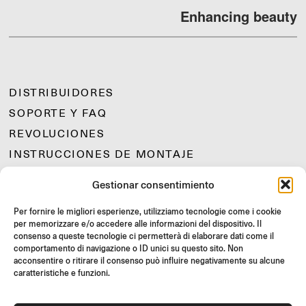
Enhancing beauty
DISTRIBUIDORES
SOPORTE Y FAQ
REVOLUCIONES
INSTRUCCIONES DE MONTAJE
GIFT CARD
Gestionar consentimiento
OFERTAS LIMITADAS
Per fornire le migliori esperienze, utilizziamo tecnologie come i cookie
JOIN US
per memorizzare e/o accedere alle informazioni del dispositivo. Il
¡Únete a la comunidad Rizoma y accede a contenidos exclusivos y
consenso a queste tecnologie ci permetterà di elaborare dati come il
ofertas especiales!
comportamento di navigazione o ID unici su questo sito. Non
acconsentire o ritirare il consenso può influire negativamente su alcune
caratteristiche e funzioni.
Inscríbete