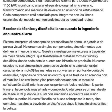
su legado competitivo. Elegir accesorios Rizoma para Ducati Hypermotard
1100 EVO significa no alterar el equilibrio original, sino elevarlo,
transformando una máquina de diversión en un icono de estilo refinado.
Cada componente está estudiado para integrarse con las líneas
esenciales del modelo, manteniendo intacta su identidad racing.
Excelencia técnica y diseño italiano: cuando la ingeniería
encuentra el arte
Rizoma interpreta el concepto de personalización como un ejercicio de
pureza visual. No creamos simples componentes, sino elementos que
definen la línea de la moto. Nuestra investigación se expresa a través de
un mecanizado integral que transforma el metal en formas fluidas y
decididas, donde cada detalle cuenta una historia de precisión. Nuestros
espejos no son simples instrumentos de visión, sino extensiones del
carácter de la moto$$ las manetas se convierten en puntos de contacto
esenciales, capaces de ofrecer un control que se traduce en armonía con
el manillar. Las estriberas y las protecciones añaden un toque de
sofisticación táctil, mientras que los portamatrículas redefinen la parte
trasera, haciéndola más afilada y compacta. Cada pieza es un manifiesto
de Made in Italy, donde la sustancia mecánica encuentra una visión
estética superior. Nuestra filosofía no busca sobrepasar la moto, sino
completar su alma a través de un diseño que sigue la función sin sacrificar
la belleza.