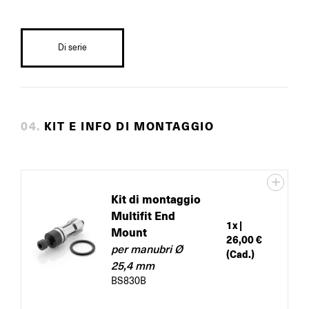
Di serie
0
4
.
KIT E INFO DI MONTAGGIO
Kit di montaggio
Multifit End
1
x |
Mount
26,00 €
per manubri Ø
(Cad.)
25,4 mm
BS830B