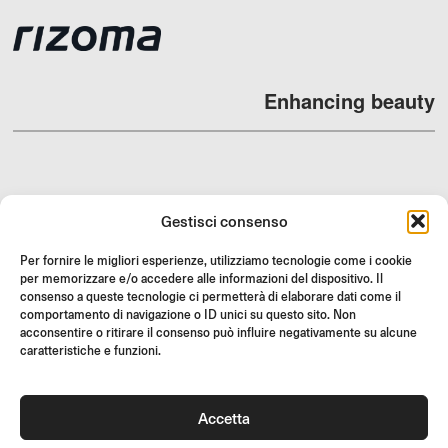
Enhancing beauty
DEALERS
Gestisci consenso
SUPPORT & FAQ
Per fornire le migliori esperienze, utilizziamo tecnologie come i cookie
RESI
per memorizzare e/o accedere alle informazioni del dispositivo. Il
consenso a queste tecnologie ci permetterà di elaborare dati come il
ISTRUZIONI DI MONTAGGIO
comportamento di navigazione o ID unici su questo sito. Non
GIFT CARD
acconsentire o ritirare il consenso può influire negativamente su alcune
caratteristiche e funzioni.
LIMITED OFFERS
JOIN US
Accetta
Unisciti alla community Rizoma e accedi a contenuti esclusivi e
offerte speciali!