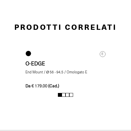
PRODOTTI CORRELATI
E
O-EDGE
End Mount / Ø 56 - 94,5 / Omologato E
Da
(Cad.)
€
179.00
1
2
3
4