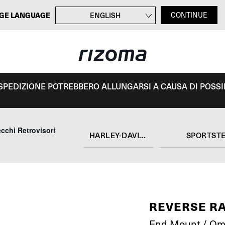
GE LANGUAGE
ENGLISH
CONTINUE
FRANÇAIS
DEUTSCH
ESPAÑOL
I SPEDIZIONE POTREBBERO ALLUNGARSI A CAUSA DI POSSIBI
cchi Retrovisori
HARLEY-DAVIDSON
SPORTST
REVERSE R
End Mount / Om