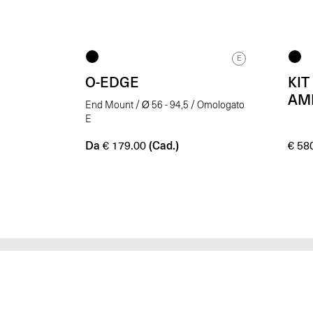
E
O-EDGE
KIT
AM
End Mount / Ø 56 - 94,5 / Omologato
E
Da
(Cad.)
€
179.00
€
580