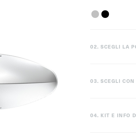
0
2
.
SCEGLI LA P
0
3
.
SCEGLI CON
0
4
.
KIT E INFO