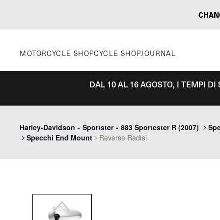
Vai
CHAN
al
contenuto
MOTORCYCLE SHOP
CYCLE SHOP
JOURNAL
DAL 10 AL 16 AGOSTO, I TEMPI D
Previous
Harley-Davidson
-
Sportster
-
883 Sportester R (2007)
Spe
Specchi End Mount
Reverse Radial