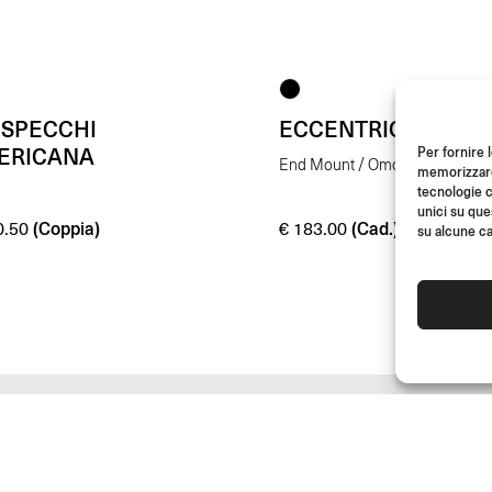
 SPECCHI
ECCENTRICO
ERICANA
Per fornire 
End Mount / Omologato E
memorizzare 
tecnologie c
unici su que
(Coppia)
(Cad.)
.50
€
183.00
su alcune ca