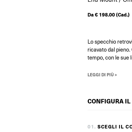
Da
€
198.00
(Cad.)
Lo specchio retrovi
ricavato dal pieno
tempo, con le sue l
LEGGI DI PIÙ >
CONFIGURA IL
0
1
.
SCEGLI IL C