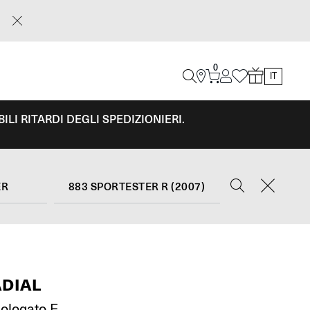
0
IT
LI RITARDI DEGLI SPEDIZIONIERI.
ER
883 SPORTESTER R (2007)
ADIAL
ologato E