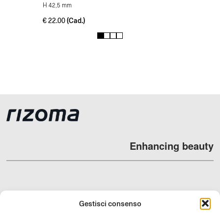
H 42,5 mm
(Cad.)
€
22.00
1
2
3
4
Enhancing beauty
DEALERS
Gestisci consenso
SUPPORT & FAQ