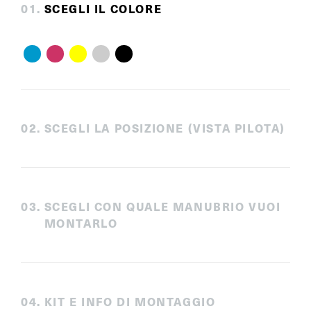
0
1
.
SCEGLI IL COLORE
0
2
.
SCEGLI LA POSIZIONE (VISTA PILOTA)
0
3
.
SCEGLI CON QUALE MANUBRIO VUOI
MONTARLO
0
4
.
KIT E INFO DI MONTAGGIO