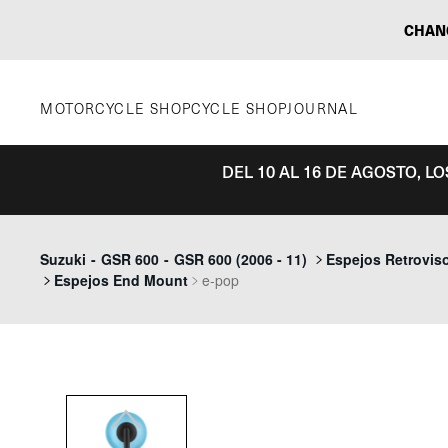
Saltar
CHAN
al
contenido
MOTORCYCLE SHOP
CYCLE SHOP
JOURNAL
DEL 10 AL 16 DE AGOSTO, L
Previous
Suzuki
-
GSR 600
-
GSR 600 (2006 - 11)
Espejos Retrovis
Espejos End Mount
e-pop