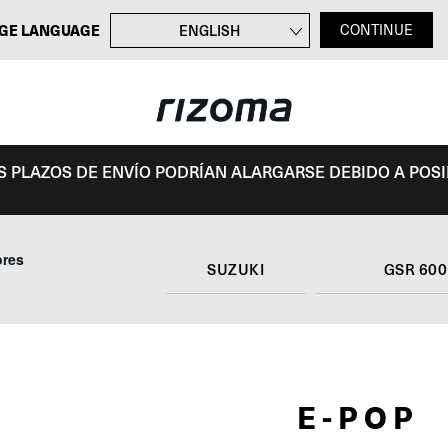
GE LANGUAGE
ENGLISH
CONTINUE
FRANÇAIS
DEUTSCH
ITALIANO
OS PLAZOS DE ENVÍO PODRÍAN ALARGARSE DEBIDO A POS
ores
SUZUKI
GSR 600
E-POP