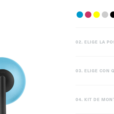
0
2
.
ELIGE LA PO
0
3
.
ELIGE CON 
0
4
.
KIT DE MON