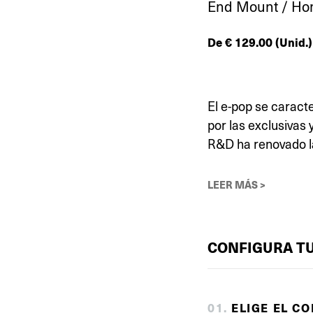
End Mount / Ho
De
€
129.00
(Unid.)
El e-pop se caract
por las exclusivas 
R&D ha renovado l
LEER MÁS >
CONFIGURA T
0
1
.
ELIGE EL C