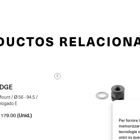
DUCTOS RELACION
E
EDGE
ount / Ø 56 - 94,5 /
logado E
(Unid.)
179.00
Per fornire 
memorizzare 
tecnologie c
unici su que