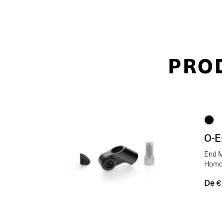
PRO
O-
End M
Homo
De
€