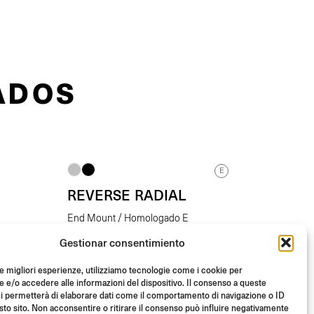
ADOS
E
REVERSE RADIAL
End Mount / Homologado E
Gestionar consentimiento
De
(Unid.)
€
198.00
le migliori esperienze, utilizziamo tecnologie come i cookie per
e/o accedere alle informazioni del dispositivo. Il consenso a queste
i permetterà di elaborare dati come il comportamento di navigazione o ID
sto sito. Non acconsentire o ritirare il consenso può influire negativamente