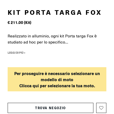
KIT PORTA TARGA FOX
€
211.00
(Kit)
Realizzato in alluminio, ogni kit Porta targa Fox è
studiato ad hoc per lo specifico...
LEGGI DI PIÙ >
Per proseguire è necessario selezionare un
modello di moto
Clicca qui per selezionare la tua moto.
TROVA NEGOZIO