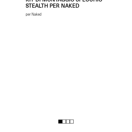
STEALTH PER NAKED
per Naked
1
2
3
4