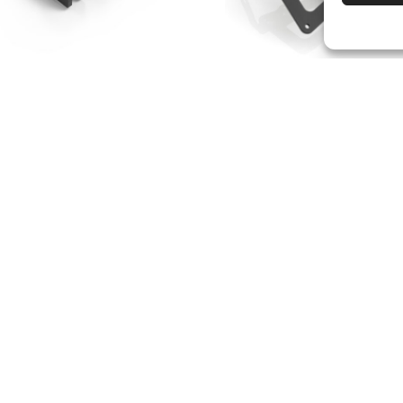
50%
TUV
 DI MONTAGGIO
PORTA TARGA
IVELLE RIZOMA
MULTIFIT
ggero (Ø 18 mm)
(Coppia)
(Kit)
- 50%
00
€
116.00
(Kit)
€
58.00