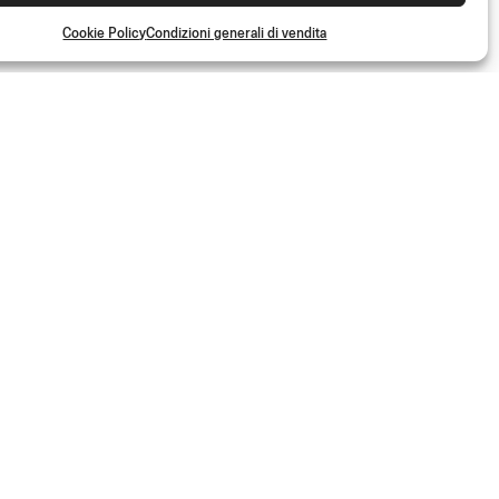
Cookie Policy
Condizioni generali di vendita
50%
TABELLA
PORTANUMERO
Lato sinistro
(Kit)
- 50%
€
39.00
(Kit)
€
19.50