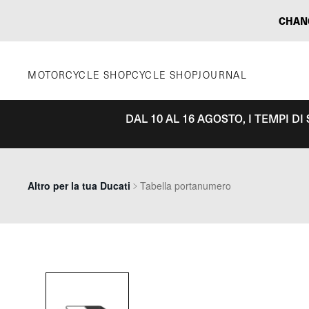
Vai
CHAN
al
contenuto
MOTORCYCLE SHOP
CYCLE SHOP
JOURNAL
DAL 10 AL 16 AGOSTO, I TEMPI D
Altro per la tua Ducati
Tabella portanumero