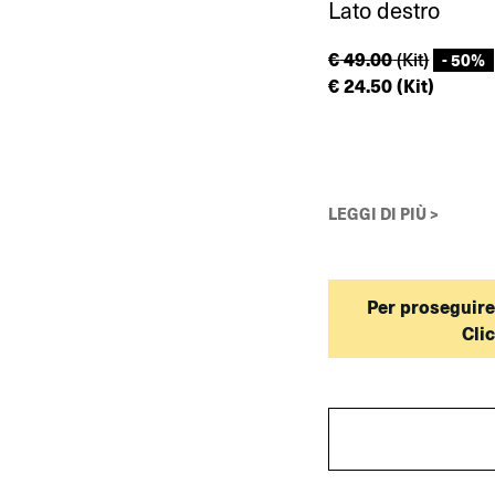
Lato destro
€
49.00
(Kit)
- 50%
€
24.50
(Kit)
LEGGI DI PIÙ >
Per proseguire
Cli