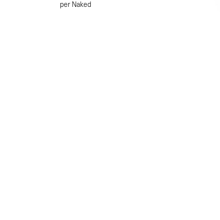
per Naked
KIT
PED
Passe
€
89.