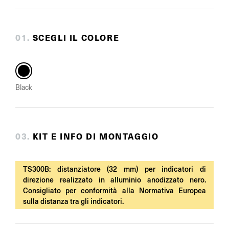
0
1
.
SCEGLI IL COLORE
Black
0
3
.
KIT E INFO DI MONTAGGIO
TS300B: distanziatore (32 mm) per indicatori di
direzione realizzato in alluminio anodizzato nero.
Consigliato per conformità alla Normativa Europea
sulla distanza tra gli indicatori.