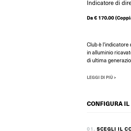
Indicatore di dir
Da
€
170.00
(Coppi
Club è l'indicatore 
in alluminio ricav
di ultima generazio
LEGGI DI PIÙ >
CONFIGURA IL
0
1
.
SCEGLI IL C