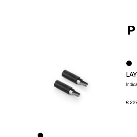
P
LA
Indic
€
229