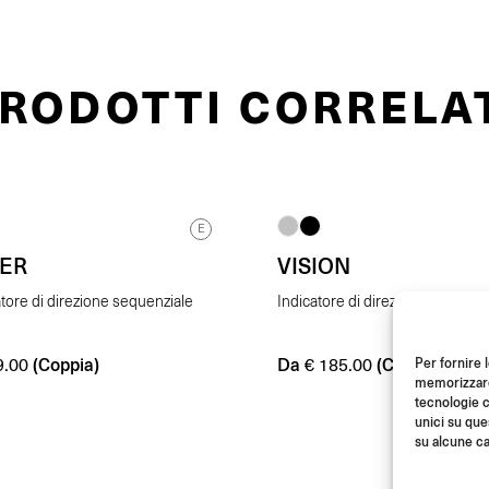
RODOTTI CORRELA
E
YER
VISION
atore di direzione sequenziale
Indicatore di direzione sequenz
(Coppia)
Da
(Coppia)
Per fornire 
.00
€
185.00
memorizzare 
tecnologie c
unici su que
su alcune ca