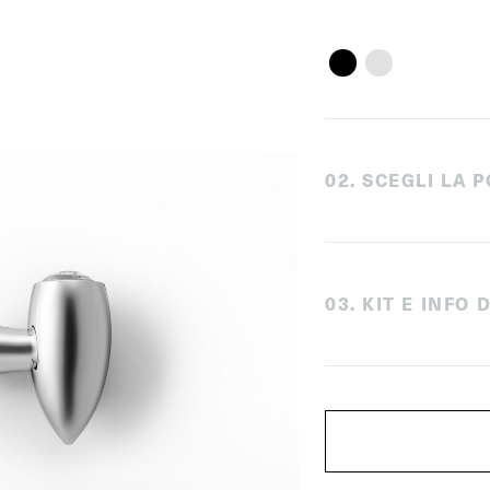
0
2
.
SCEGLI LA P
0
3
.
KIT E INFO