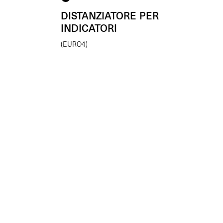
DISTANZIATORE PER
INDICATORI
(EURO4)
(Coppia)
€
39.00
Enhancing beauty