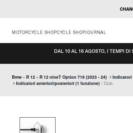
Vai
CHAN
al
contenuto
MOTORCYCLE SHOP
CYCLE SHOP
JOURNAL
DAL 10 AL 16 AGOSTO, I TEMPI D
Previous
Bmw
-
R 12
-
R 12 nineT Option 719 (2023 - 24)
Indicatori
Indicatori anteriori/posteriori (1 funzione)
Club