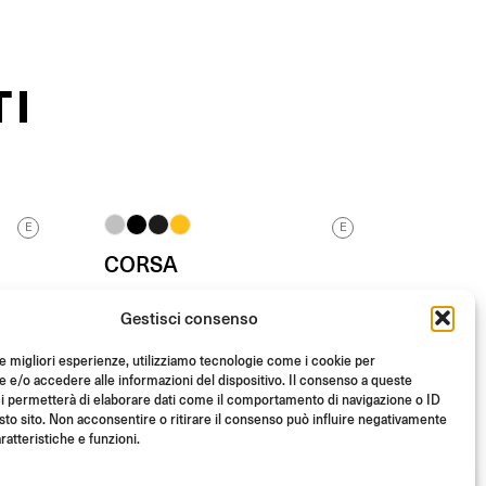
TI
E
E
CORSA
iale
Indicatore di direzione
Gestisci consenso
Da
(Coppia)
le migliori esperienze, utilizziamo tecnologie come i cookie per
€
160.00
e/o accedere alle informazioni del dispositivo. Il consenso a queste
i permetterà di elaborare dati come il comportamento di navigazione o ID
sto sito. Non acconsentire o ritirare il consenso può influire negativamente
ratteristiche e funzioni.