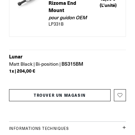
Rizoma End
(L’unité)
Mount
pour guidon OEM
LP331B
Lunar
BS315BM
Matt Black
|
Bi-position
|
1
x |
204,00 €
TROUVER UN MAGASIN
INFORMATIONS TECHNIQUES