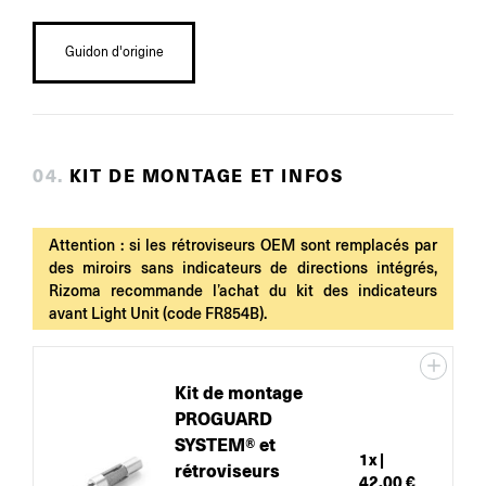
Guidon d'origine
0
4
.
KIT DE MONTAGE ET INFOS
Attention : si les rétroviseurs OEM sont remplacés par
des miroirs sans indicateurs de directions intégrés,
Rizoma recommande l’achat du kit des indicateurs
avant Light Unit (code FR854B).
Kit de montage
PROGUARD
SYSTEM® et
1
x |
rétroviseurs
42,00 €