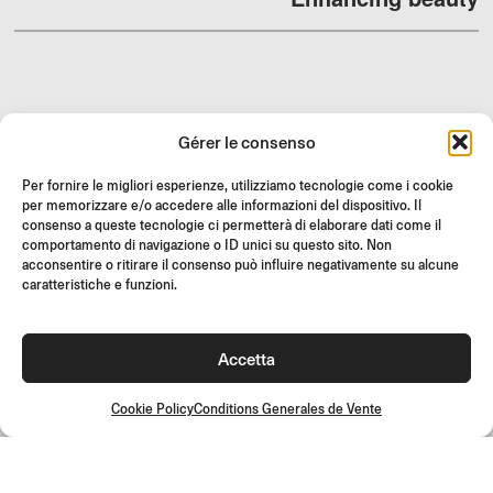
REVENDEURS
Gérer le consenso
SUPPORT ET FAQ
Per fornire le migliori esperienze, utilizziamo tecnologie come i cookie
RETOURS
per memorizzare e/o accedere alle informazioni del dispositivo. Il
INSTRUCTIONS DE MONTAGE
consenso a queste tecnologie ci permetterà di elaborare dati come il
comportamento di navigazione o ID unici su questo sito. Non
GIFT CARD
acconsentire o ritirare il consenso può influire negativamente su alcune
caratteristiche e funzioni.
OFFRES LIMITÉES
JOIN US
Rejoignez la communauté Rizoma et accédez à des contenus
Accetta
exclusifs et des offres spéciales !
Cookie Policy
Conditions Generales de Vente
Inscrivez-
vous