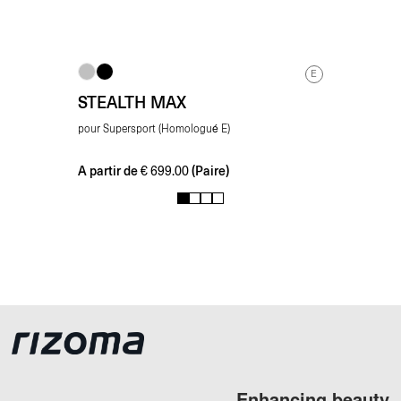
E
STEALTH MAX
pour Supersport (Homologué E)
A partir de
(Paire)
€
699.00
1
2
3
4
Enhancing beauty