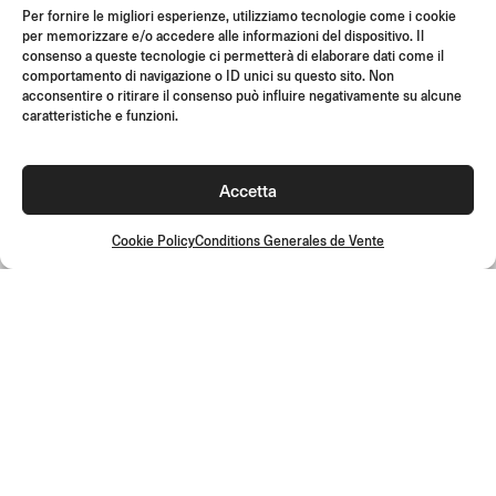
Per fornire le migliori esperienze, utilizziamo tecnologie come i cookie
RETOURS
per memorizzare e/o accedere alle informazioni del dispositivo. Il
INSTRUCTIONS DE MONTAGE
consenso a queste tecnologie ci permetterà di elaborare dati come il
comportamento di navigazione o ID unici su questo sito. Non
GIFT CARD
acconsentire o ritirare il consenso può influire negativamente su alcune
caratteristiche e funzioni.
OFFRES LIMITÉES
JOIN US
Rejoignez la communauté Rizoma et accédez à des contenus
Accetta
exclusifs et des offres spéciales !
Cookie Policy
Conditions Generales de Vente
Inscrivez-
vous
Conditions Generales de Vente
Politique de qualité
Cookie Policy
Politique de confidentialité
©2026 Rizoma Srl - Tous droits réservés | PI 02595720125