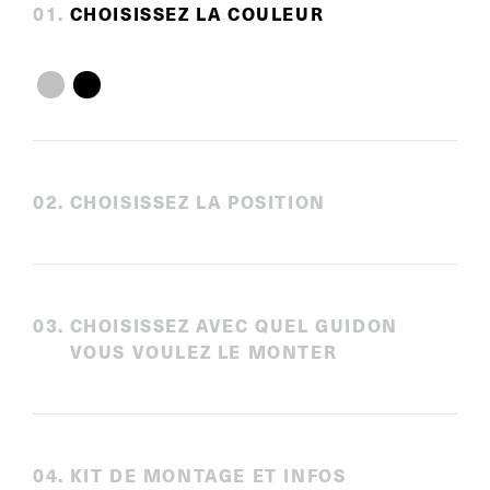
0
1
.
CHOISISSEZ LA COULEUR
0
2
.
CHOISISSEZ LA POSITION
0
3
.
CHOISISSEZ AVEC QUEL GUIDON
VOUS VOULEZ LE MONTER
0
4
.
KIT DE MONTAGE ET INFOS