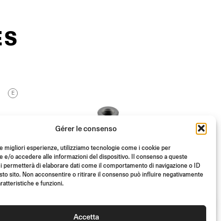
ES
E
Gérer le consenso
le migliori esperienze, utilizziamo tecnologie come i cookie per
e/o accedere alle informazioni del dispositivo. Il consenso a queste
i permetterà di elaborare dati come il comportamento di navigazione o ID
sto sito. Non acconsentire o ritirare il consenso può influire negativamente
ratteristiche e funzioni.
Accetta