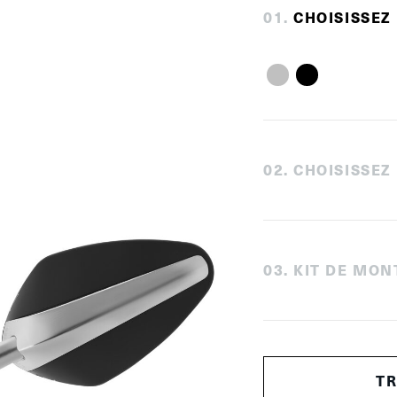
0
1
.
CHOISISSEZ
0
2
.
CHOISISSEZ
0
3
.
KIT DE MON
T