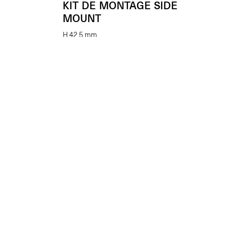
KIT DE MONTAGE SIDE
MOUNT
H 42,5 mm
(L’unité)
€
22.00
Enhancing beauty