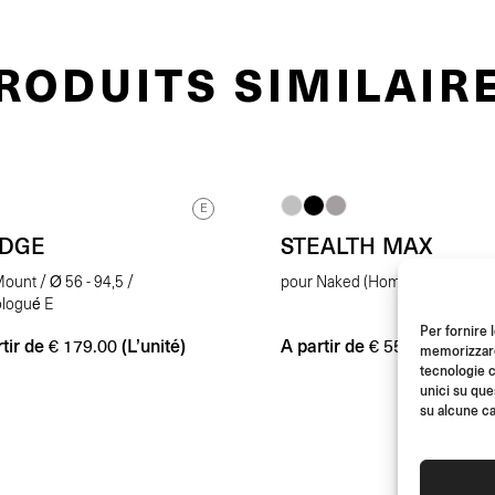
RODUITS SIMILAIR
E
EDGE
STEALTH MAX
ount / Ø 56 - 94,5 /
pour Naked (Homologué E)
logué E
Per fornire 
tir de
(L’unité)
A partir de
(Paire)
€
179.00
€
559.00
memorizzare 
tecnologie c
unici su que
su alcune ca