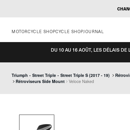
Aller
CHAN
au
contenu
MOTORCYCLE SHOP
CYCLE SHOP
JOURNAL
DU 10 AU 16 AOÛT, LES DÉLAIS D
Triumph
-
Street Triple
-
Street Triple S (2017 - 19)
Rétrov
Rétroviseurs Side Mount
Veloce Naked