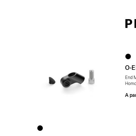
P
O-
End M
Homo
A par