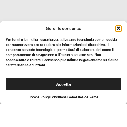
REVENDEURS
Gérer le consenso
SUPPORT ET FAQ
Per fornire le migliori esperienze, utilizziamo tecnologie come i cookie
RETOURS
per memorizzare e/o accedere alle informazioni del dispositivo. Il
INSTRUCTIONS DE MONTAGE
consenso a queste tecnologie ci permetterà di elaborare dati come il
comportamento di navigazione o ID unici su questo sito. Non
GIFT CARD
acconsentire o ritirare il consenso può influire negativamente su alcune
caratteristiche e funzioni.
OFFRES LIMITÉES
JOIN US
Rejoignez la communauté Rizoma et accédez à des contenus
Accetta
exclusifs et des offres spéciales !
Cookie Policy
Conditions Generales de Vente
Inscrivez-
vous