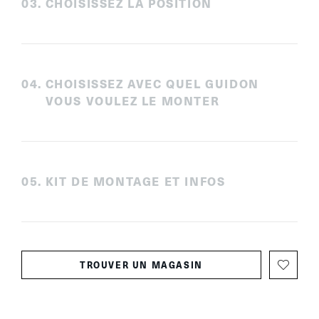
0
3
.
CHOISISSEZ LA POSITION
0
4
.
CHOISISSEZ AVEC QUEL GUIDON
VOUS VOULEZ LE MONTER
0
5
.
KIT DE MONTAGE ET INFOS
TROUVER UN MAGASIN