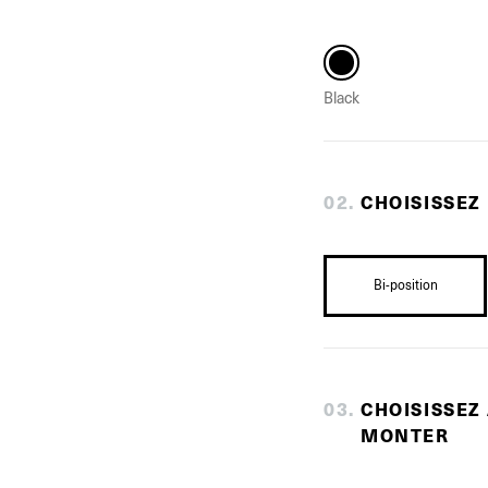
Black
0
2
.
CHOISISSEZ
Bi-position
0
3
.
CHOISISSEZ
MONTER