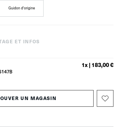
Guidon d'origine
TAGE ET INFOS
1
x |
183,00 €
S147B
ROUVER UN MAGASIN