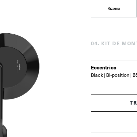
Rizoma
0
4
.
KIT DE MON
Eccentrico
B
Black
|
Bi-position
|
T