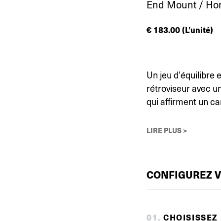
End Mount / Ho
€
183.00
(L’unité)
Un jeu d’équilibre 
rétroviseur avec u
qui affirment un ca
LIRE PLUS >
CONFIGUREZ 
0
1
.
CHOISISSEZ