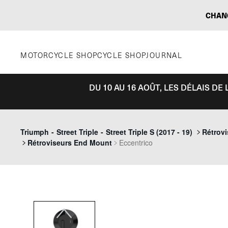
Aller
CHAN
au
contenu
MOTORCYCLE SHOP
CYCLE SHOP
JOURNAL
DU 10 AU 16 AOÛT, LES DÉLAIS D
Previous
Triumph
-
Street Triple
-
Street Triple S (2017 - 19)
Rétrov
Rétroviseurs End Mount
Eccentrico