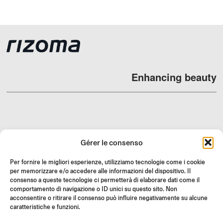
Enhancing beauty
REVENDEURS
Gérer le consenso
SUPPORT ET FAQ
Per fornire le migliori esperienze, utilizziamo tecnologie come i cookie
RETOURS
per memorizzare e/o accedere alle informazioni del dispositivo. Il
INSTRUCTIONS DE MONTAGE
consenso a queste tecnologie ci permetterà di elaborare dati come il
comportamento di navigazione o ID unici su questo sito. Non
GIFT CARD
acconsentire o ritirare il consenso può influire negativamente su alcune
caratteristiche e funzioni.
OFFRES LIMITÉES
JOIN US