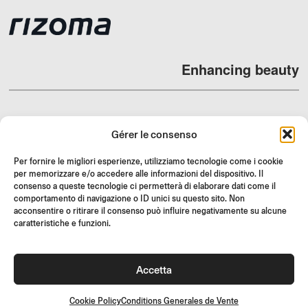
Enhancing beauty
Gérer le consenso
REVENDEURS
Per fornire le migliori esperienze, utilizziamo tecnologie come i cookie
SUPPORT ET FAQ
per memorizzare e/o accedere alle informazioni del dispositivo. Il
consenso a queste tecnologie ci permetterà di elaborare dati come il
RETOURS
comportamento di navigazione o ID unici su questo sito. Non
INSTRUCTIONS DE MONTAGE
acconsentire o ritirare il consenso può influire negativamente su alcune
caratteristiche e funzioni.
GIFT CARD
OFFRES LIMITÉES
Accetta
JOIN US
Rejoignez la communauté Rizoma et accédez à des contenus
exclusifs et des offres spéciales !
Cookie Policy
Conditions Generales de Vente