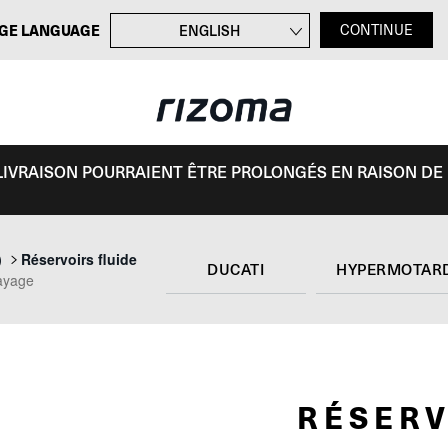
GE LANGUAGE
ENGLISH
CONTINUE
DEUTSCH
ITALIANO
ESPAÑOL
E LIVRAISON POURRAIENT ÊTRE PROLONGÉS EN RAISON DE
)
Réservoirs fluide
DUCATI
HYPERMOTARD
rayage
RÉSERV