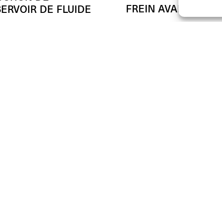
FREIN AVANT PURE
ERVOIR DE FLUIDE
A partir de
(L’unité
(L’unité)
- 50%
€
79.00
00
(L’unité)
50
JOIN US
REVENDEURS
SUPPORT ET FAQ
Rejoignez la communauté Riz