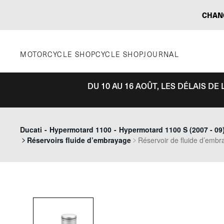
Aller
CHAN
au
contenu
MOTORCYCLE SHOP
CYCLE SHOP
JOURNAL
DU 10 AU 16 AOÛT, LES DÉLAIS D
Ducati
-
Hypermotard 1100
-
Hypermotard 1100 S (2007 - 09
Réservoirs fluide d’embrayage
Réservoir de fluide d’emb