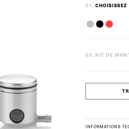
0
1
.
CHOISISSEZ
0
2
.
KIT DE MON
T
INFORMATIONS TE