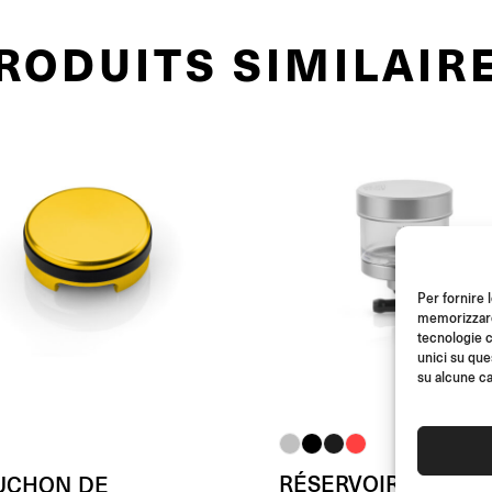
RODUITS SIMILAIR
Per fornire 
memorizzare 
tecnologie c
unici su que
su alcune ca
RÉSERVOIR FLUIDE
UCHON DE