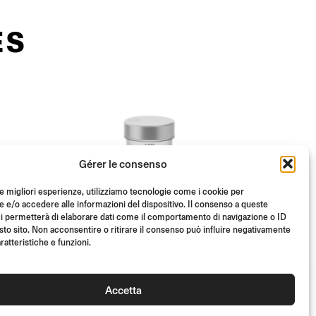
ES
Gérer le consenso
le migliori esperienze, utilizziamo tecnologie come i cookie per
e/o accedere alle informazioni del dispositivo. Il consenso a queste
i permetterà di elaborare dati come il comportamento di navigazione o ID
sto sito. Non acconsentire o ritirare il consenso può influire negativamente
ratteristiche e funzioni.
Accetta
ABE
TUV
ABE
TUV
 DE
RÉSERVOIR FLUIDE