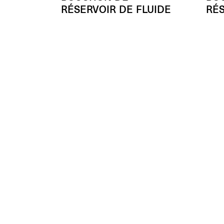
RÉSERVOIR DE FLUIDE
RÉS
Ø 37 mm - M34x4
Ø 56
(L’unité)
- 50%
€
59.00
€
59.
A partir de
(L’unité)
€
29.50
€
29.
Enhancing beauty