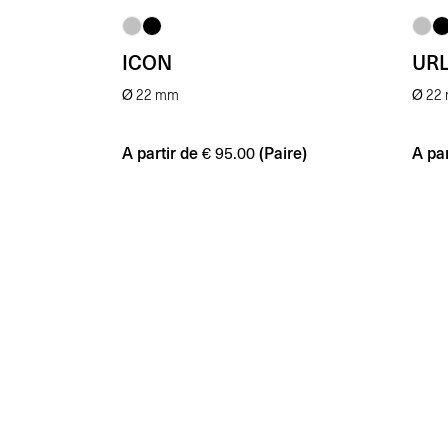
ICON
UR
Ø 22 mm
Ø 22
A partir de
(Paire)
A par
€
95.00