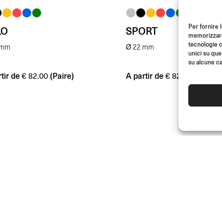
Per fornire 
LO
SPORT
memorizzare 
tecnologie c
 mm
Ø 22 mm
unici su que
su alcune ca
tir de
(Paire)
A partir de
(Paire)
€
82.00
€
82.00