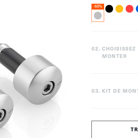
-50%
0
2
.
CHOISISSEZ
MONTER
0
3
.
KIT DE MON
T