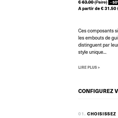
€
63.00
(Paire)
- 5
A partir de
€
31.50
Ces composants sim
les embouts de gui
distinguent par le
style unique...
LIRE PLUS >
CONFIGUREZ 
0
1
.
CHOISISSEZ