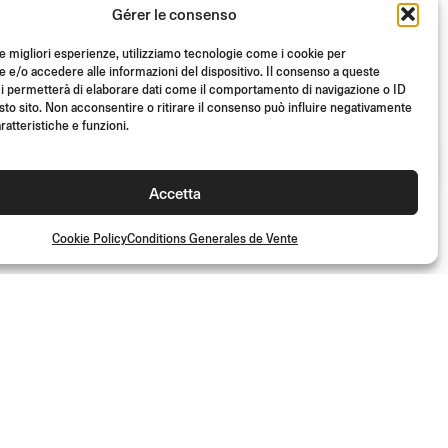
Gérer le consenso
le migliori esperienze, utilizziamo tecnologie come i cookie per
30GRADI
e/o accedere alle informazioni del dispositivo. Il consenso a queste
i permetterà di elaborare dati come il comportamento di navigazione o ID
Ø 22 mm
sto sito. Non acconsentire o ritirare il consenso può influire negativamente
ratteristiche e funzioni.
(Paire)
€
89.00
Accetta
Cookie Policy
Conditions Generales de Vente