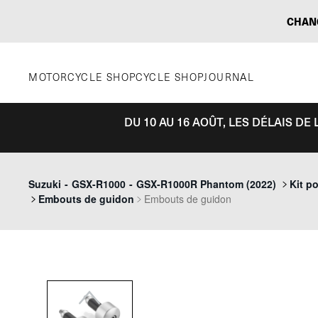
Aller
CHAN
au
contenu
MOTORCYCLE SHOP
CYCLE SHOP
JOURNAL
DU 10 AU 16 AOÛT, LES DÉLAIS D
Previous
Suzuki
-
GSX-R1000
-
GSX-R1000R Phantom (2022)
Kit p
Embouts de guidon
Embouts de guidon