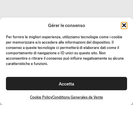
REVENDEURS
Gérer le consenso
SUPPORT ET FAQ
Per fornire le migliori esperienze, utilizziamo tecnologie come i cookie
RETOURS
per memorizzare e/o accedere alle informazioni del dispositivo. Il
INSTRUCTIONS DE MONTAGE
consenso a queste tecnologie ci permetterà di elaborare dati come il
comportamento di navigazione o ID unici su questo sito. Non
GIFT CARD
acconsentire o ritirare il consenso può influire negativamente su alcune
caratteristiche e funzioni.
OFFRES LIMITÉES
JOIN US
Rejoignez la communauté Rizoma et accédez à des contenus
Accetta
exclusifs et des offres spéciales !
Cookie Policy
Conditions Generales de Vente
Inscrivez-
vous