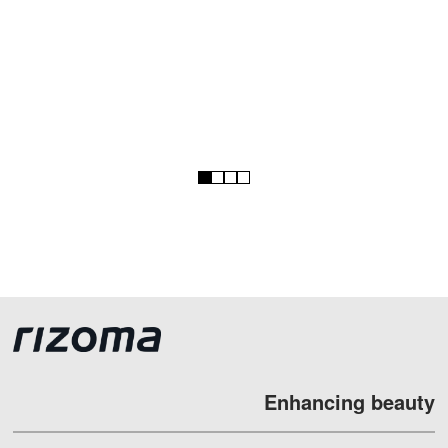
1
2
3
4
Enhancing beauty