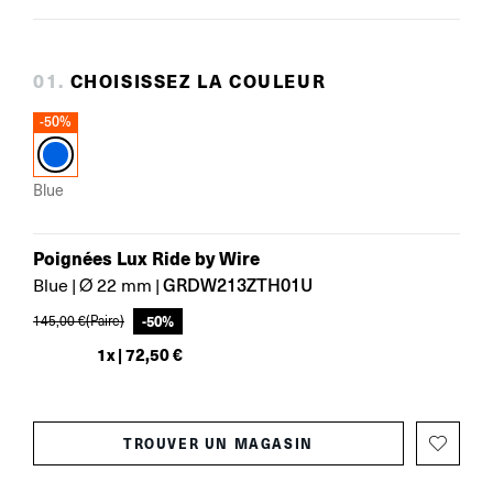
0
1
.
CHOISISSEZ LA COULEUR
-50%
Blue
Poignées Lux Ride by Wire
GRDW213ZTH01U
Blue
|
Ø 22 mm
|
-
50
%
145,00 €
(Paire)
1
x |
72,50 €
TROUVER UN MAGASIN