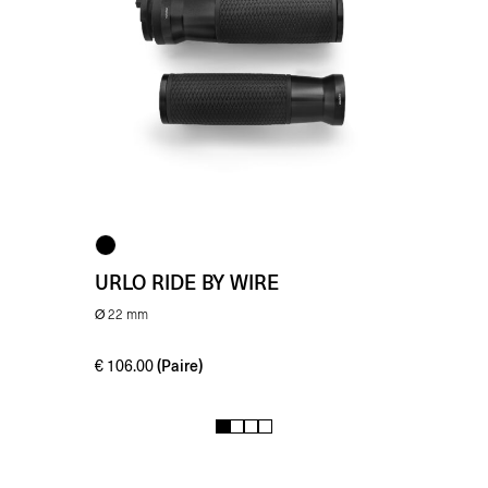
URLO RIDE BY WIRE
Ø 22 mm
(Paire)
€
106.00
1
2
3
4