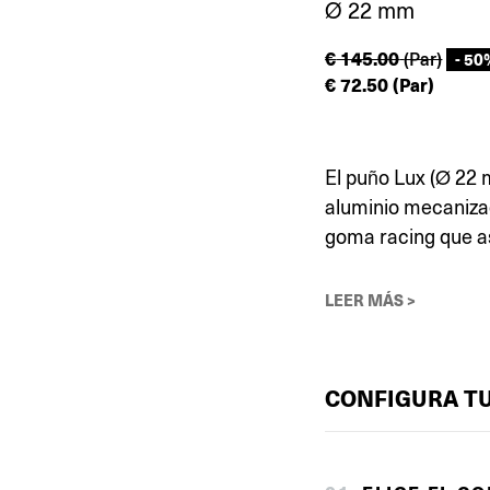
Ø 22 mm
€
145.00
(Par)
- 50
€
72.50
(Par)
El puño Lux (Ø 22 
aluminio mecanizad
goma racing que ase
LEER MÁS >
CONFIGURA T