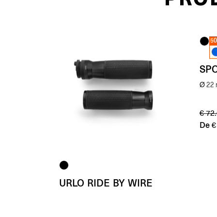
5
SPO
Ø 22
€
72.
De
€
URLO RIDE BY WIRE
Ø 22 mm