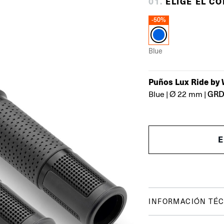
0
1
.
ELIGE EL C
-50%
Blue
Puños Lux Ride by 
GRD
Blue
|
Ø 22 mm
|
INFORMACIÓN TÉC