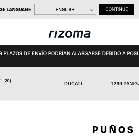
GE LANGUAGE
ENGLISH
CONTINUE
FRANÇAIS
DEUTSCH
ITALIANO
OS PLAZOS DE ENVÍO PODRÍAN ALARGARSE DEBIDO A POS
 - 20)
DUCATI
1299 PANIG
PUÑOS 