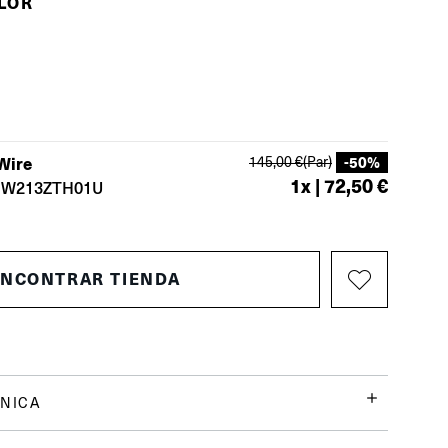
OLOR
Wire
-
50
%
145,00 €
(Par)
1
x |
72,50 €
W213ZTH01U
ENCONTRAR TIENDA
NICA