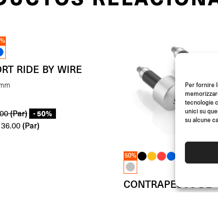
0%
RT RIDE BY WIRE
Per fornire 
 mm
memorizzare 
tecnologie c
unici su que
(Par)
- 50%
00
su alcune ca
(Par)
36.00
50%
CONTRAPESOS DE
MANILLAR