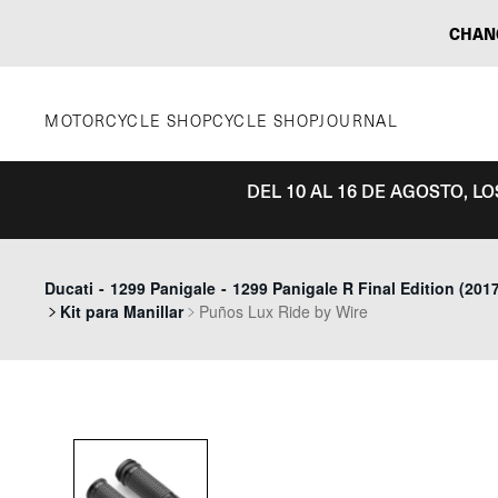
Saltar
CHAN
al
contenido
MOTORCYCLE SHOP
CYCLE SHOP
JOURNAL
DEL 10 AL 16 DE AGOSTO, L
Ducati
-
1299 Panigale
-
1299 Panigale R Final Edition (2017
Kit para Manillar
Puños Lux Ride by Wire