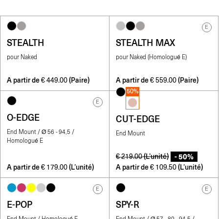
E
STEALTH
STEALTH MAX
pour Naked
pour Naked (Homologué E)
A partir de
(Paire)
A partir de
(Paire)
€
449.00
€
559.00
50%
E
O-EDGE
CUT-EDGE
End Mount / Ø 56 - 94,5 /
End Mount
Homologué E
- 50%
(L’unité)
€
219.00
A partir de
(L’unité)
A partir de
(L’unité)
€
179.00
€
109.50
E
E
E-POP
SPY-R