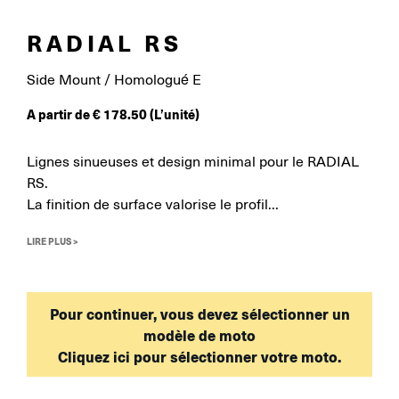
RADIAL RS
Side Mount / Homologué E
A partir de
€
178.50
(L’unité)
Lignes sinueuses et design minimal pour le RADIAL
RS.
La finition de surface valorise le profil...
LIRE PLUS >
Pour continuer, vous devez sélectionner un
modèle de moto
Cliquez ici pour sélectionner votre moto.