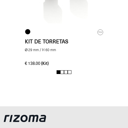
TUV
KIT DE TORRETAS
Ø 29 mm / H 60 mm
(Kit)
€
138.00
1
2
3
4