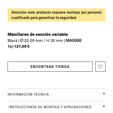
Atención: este producto requiere montaje por personal
cualificado para garantizar la seguridad.
Manillares de sección variable
MA006B
Black
|
Ø 22-29 mm / H 30 mm
|
1
x |
127,50 €
ENCONTRAR TIENDA
INFORMACIÓN TÉCNICA
INSTRUCCIONES DE MONTAJE Y APROBACIONES