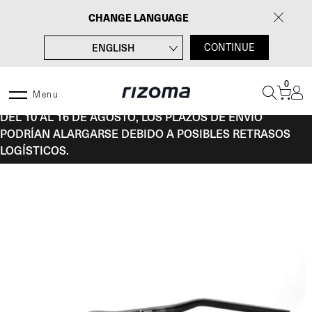
Saltar
CHANGE LANGUAGE
al
contenido
ENGLISH
CONTINUE
FRANÇAIS
0
DEUTSCH
Menu
DEL 10 AL 16 DE AGOSTO, LOS PLAZOS DE ENVÍO
ITALIANO
PODRÍAN ALARGARSE DEBIDO A POSIBLES RETRASOS
LOGÍSTICOS.