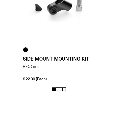
SIDE MOUNT MOUNTING KIT
H 42.5 mm
(Each)
€
22.00
1
2
3
4