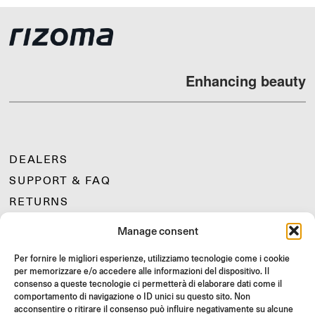
Enhancing beauty
DEALERS
SUPPORT & FAQ
RETURNS
MOUNTING INSTRUCTIONS
Manage consent
GIFT CARD
Per fornire le migliori esperienze, utilizziamo tecnologie come i cookie
LIMITED OFFERS
per memorizzare e/o accedere alle informazioni del dispositivo. Il
JOIN US
consenso a queste tecnologie ci permetterà di elaborare dati come il
comportamento di navigazione o ID unici su questo sito. Non
Join the Rizoma community
acconsentire o ritirare il consenso può influire negativamente su alcune