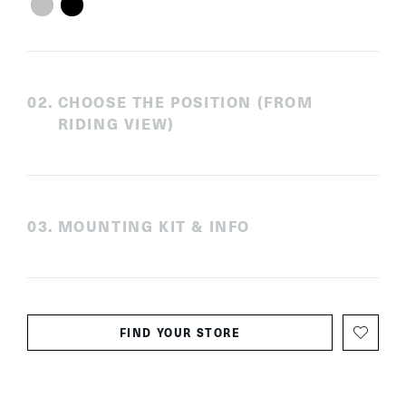
0
2
.
CHOOSE THE POSITION (FROM
RIDING VIEW)
0
3
.
MOUNTING KIT & INFO
FIND YOUR STORE