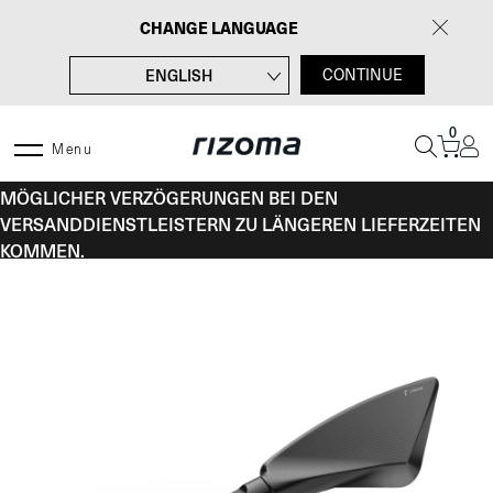
Zum
CHANGE LANGUAGE
Inhalt
springen
ENGLISH
CONTINUE
FRANÇAIS
0
ITALIANO
Menu
VOM 10. BIS 16. AUGUST KANN ES AUFGRUND
ESPAÑOL
MÖGLICHER VERZÖGERUNGEN BEI DEN
VERSANDDIENSTLEISTERN ZU LÄNGEREN LIEFERZEITEN
KOMMEN.