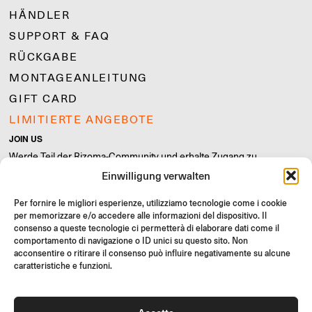
HÄNDLER
SUPPORT & FAQ
RÜCKGABE
MONTAGEANLEITUNG
GIFT CARD
LIMITIERTE ANGEBOTE
JOIN US
Werde Teil der Rizoma-Community und erhalte Zugang zu
exklusiven Inhalten und Sonderangeboten!
Einwilligung verwalten
Registrieren
Per fornire le migliori esperienze, utilizziamo tecnologie come i cookie
per memorizzare e/o accedere alle informazioni del dispositivo. Il
consenso a queste tecnologie ci permetterà di elaborare dati come il
comportamento di navigazione o ID unici su questo sito. Non
acconsentire o ritirare il consenso può influire negativamente su alcune
caratteristiche e funzioni.
Allgemeine Verkaufsbedingungen
Qualitätsrichtlinie
Cookie Policy
Datenschutzrichtlinie