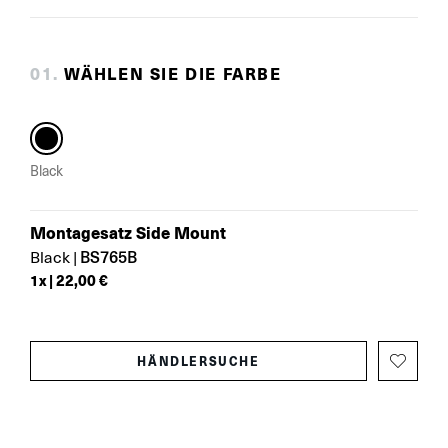
0
1
.
WÄHLEN SIE DIE FARBE
Black
Montagesatz Side Mount
BS765B
Black
|
1
x |
22,00 €
HÄNDLERSUCHE