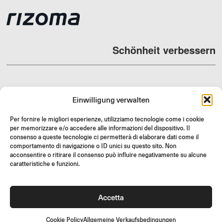
Schönheit verbessern
Einwilligung verwalten
HÄNDLER
Per fornire le migliori esperienze, utilizziamo tecnologie come i cookie
SUPPORT & FAQ
per memorizzare e/o accedere alle informazioni del dispositivo. Il
RÜCKGABE
consenso a queste tecnologie ci permetterà di elaborare dati come il
comportamento di navigazione o ID unici su questo sito. Non
MONTAGEANLEITUNG
acconsentire o ritirare il consenso può influire negativamente su alcune
caratteristiche e funzioni.
GIFT CARD
LIMITIERTE ANGEBOTE
JOIN US
Accetta
Werde Teil der Rizoma-Community und erhalte Zugang zu
exklusiven Inhalten und Sonderangeboten!
Cookie Policy
Allgemeine Verkaufsbedingungen