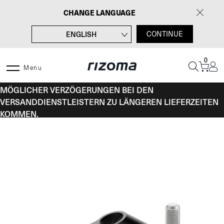
Zum
CHANGE LANGUAGE
Inhalt
springen
ENGLISH
CONTINUE
FRANÇAIS
0
ITALIANO
Menu
VOM 10. BIS 16. AUGUST KANN ES AUFGRUND
ESPAÑOL
MÖGLICHER VERZÖGERUNGEN BEI DEN
VERSANDDIENSTLEISTERN ZU LÄNGEREN LIEFERZEITEN
KOMMEN.