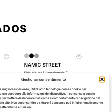
ADOS
E
E
NAMIC STREET
Side Mount / Homologado E
Gestionar consentimiento
De
(Unid.)
€
269.00
le migliori esperienze, utilizziamo tecnologie come i cookie per
e/o accedere alle informazioni del dispositivo. Il consenso a queste
i permetterà di elaborare dati come il comportamento di navigazione o ID
sto sito. Non acconsentire o ritirare il consenso può influire negativamente
ratteristiche e funzioni.