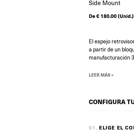
Side Mount
De
€
180.00
(Unid.)
El espejo retrovis
a partir de un bloq
manufacturación 3
LEER MÁS >
CONFIGURA T
0
1
.
ELIGE EL C