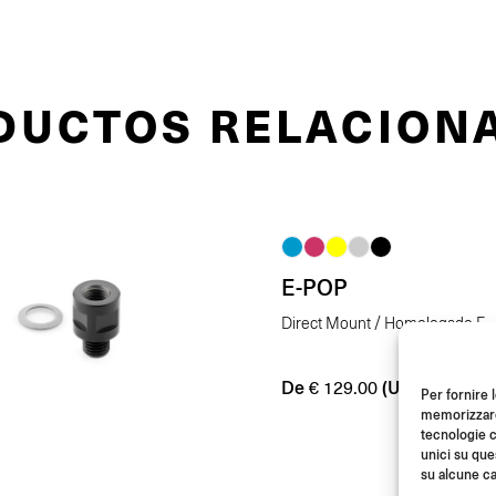
DUCTOS RELACION
E-POP
Direct Mount / Homologado E
De
(Unid.)
€
129.00
Per fornire 
memorizzare 
tecnologie c
unici su que
su alcune ca