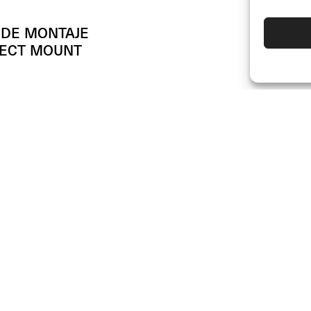
 DE MONTAJE
RECT MOUNT
(Unid.)
00
JOIN US
DISTRIBUIDORES