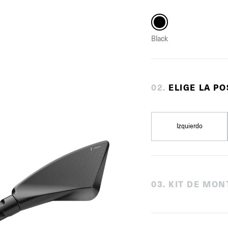
Black
0
2
.
ELIGE LA PO
Izquierdo
0
3
.
KIT DE MON