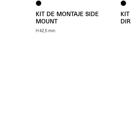
KIT DE MONTAJE SIDE
KIT
MOUNT
DI
H 42,5 mm
(Unid.)
€
22.00
€
14.
Enhancing beauty