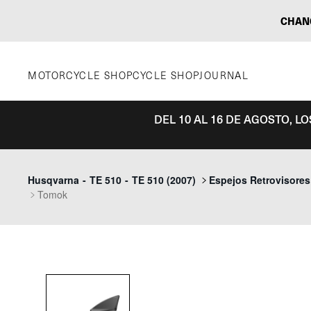
Saltar
CHAN
al
contenido
MOTORCYCLE SHOP
CYCLE SHOP
JOURNAL
DEL 10 AL 16 DE AGOSTO, L
Husqvarna
-
TE 510
-
TE 510 (2007)
Espejos Retrovisores
Tomok