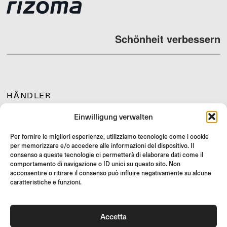
Schönheit verbessern
HÄNDLER
SUPPORT & FAQ
Einwilligung verwalten
RÜCKGABE
Per fornire le migliori esperienze, utilizziamo tecnologie come i cookie
MONTAGEANLEITUNG
per memorizzare e/o accedere alle informazioni del dispositivo. Il
consenso a queste tecnologie ci permetterà di elaborare dati come il
GIFT CARD
comportamento di navigazione o ID unici su questo sito. Non
LIMITIERTE ANGEBOTE
acconsentire o ritirare il consenso può influire negativamente su alcune
caratteristiche e funzioni.
JOIN US
Werde Teil der Rizoma-Community und erhalte Zugang zu
exklusiven Inhalten und Sonderangeboten!
Accetta