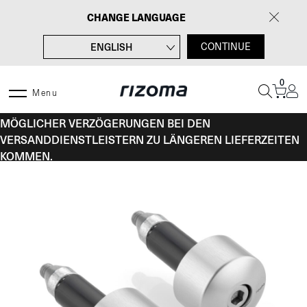
Zum
CHANGE LANGUAGE
Inhalt
springen
ENGLISH
CONTINUE
FRANÇAIS
0
ITALIANO
Menu
VOM 10. BIS 16. AUGUST KANN ES AUFGRUND
ESPAÑOL
MÖGLICHER VERZÖGERUNGEN BEI DEN
VERSANDDIENSTLEISTERN ZU LÄNGEREN LIEFERZEITEN
KOMMEN.