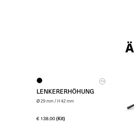
TUV
LENKERERHÖHUNG
Ø 29 mm / H 42 mm
(Kit)
€
138.00