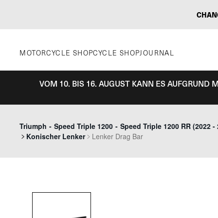
Zum
CHAN
Inhalt
springen
MOTORCYCLE SHOP
CYCLE SHOP
JOURNAL
VOM 10. BIS 16. AUGUST KANN ES AUFGRUND
Triumph
-
Speed Triple 1200
-
Speed Triple 1200 RR (2022 - 
Konischer Lenker
Lenker Drag Bar