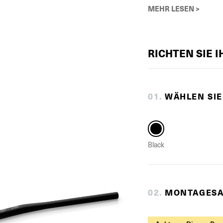
MEHR LESEN >
RICHTEN SIE 
0
1
.
WÄHLEN SIE
Black
0
2
.
MONTAGESA