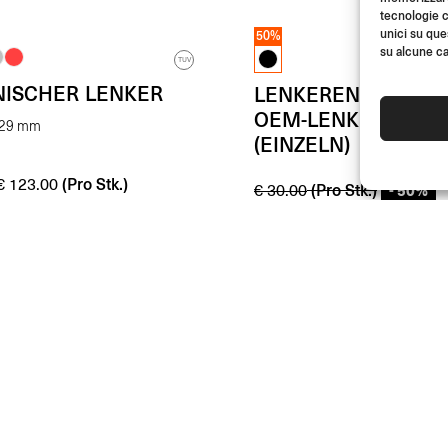
tecnologie c
unici su que
50%
su alcune ca
TUV
NISCHER LENKER
LENKEREND-CAP F
OEM-LENKER
-29 mm
(EINZELN)
(Pro Stk.)
€
123.00
(Pro Stk.)
- 50%
€
30.00
(Pro Stk.)
€
15.00