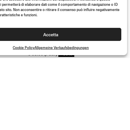
i permetterà di elaborare dati come il comportamento di navigazione o ID
sto sito. Non acconsentire o ritirare il consenso può influire negativamente
50%
ratteristiche e funzioni.
ÜR
LENKEREND-CAPS
Accetta
Cookie Policy
Allgemeine Verkaufsbedingungen
(Paar)
- 50%
€
63.00
Aus
(Paar)
€
31.50