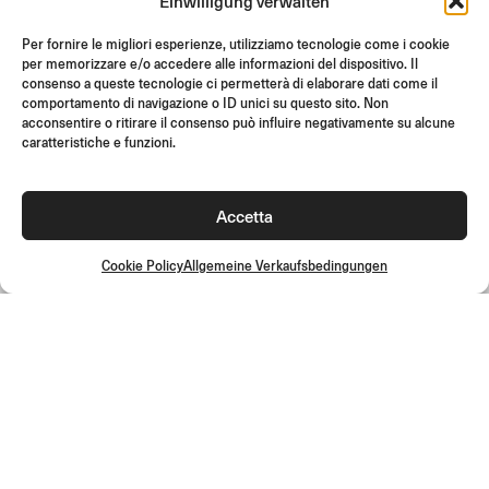
Einwilligung verwalten
SUPPORT & FAQ
RÜCKGABE
Per fornire le migliori esperienze, utilizziamo tecnologie come i cookie
per memorizzare e/o accedere alle informazioni del dispositivo. Il
MONTAGEANLEITUNG
consenso a queste tecnologie ci permetterà di elaborare dati come il
comportamento di navigazione o ID unici su questo sito. Non
GIFT CARD
acconsentire o ritirare il consenso può influire negativamente su alcune
LIMITIERTE ANGEBOTE
caratteristiche e funzioni.
JOIN US
Werde Teil der Rizoma-Community und erhalte Zugang zu
Accetta
exklusiven Inhalten und Sonderangeboten!
Registrieren
Cookie Policy
Allgemeine Verkaufsbedingungen
Allgemeine Verkaufsbedingungen
Qualitätsrichtlinie
Cookie Policy
Datenschutzrichtlinie
©2026 Rizoma Srl - Alle Rechte vorbehalten | PI
02595720125