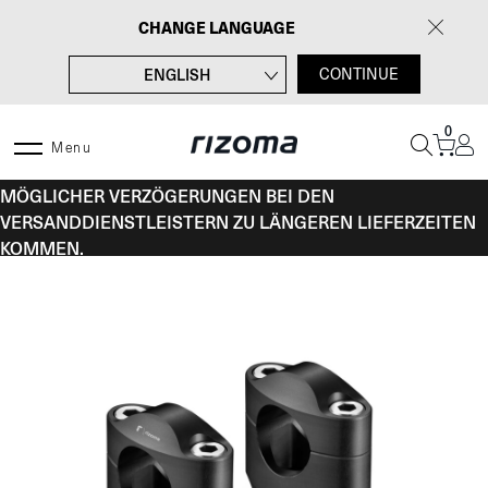
Zum
CHANGE LANGUAGE
Inhalt
springen
ENGLISH
CONTINUE
FRANÇAIS
0
ITALIANO
Menu
VOM 10. BIS 16. AUGUST KANN ES AUFGRUND
ESPAÑOL
MÖGLICHER VERZÖGERUNGEN BEI DEN
VERSANDDIENSTLEISTERN ZU LÄNGEREN LIEFERZEITEN
KOMMEN.