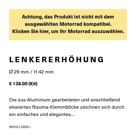
Achtung, das Produkt ist nicht mit dem
ausgewählten Motorrad kompatibel.
Klicken Sie hier, um Ihr Motorrad auszuwählen.
LENKERERHÖHUNG
Ø 29 mm / H 42 mm
€
138.00
(Kit)
Die aus Aluminium gearbeiteten und anschließend
eloxierten Rizoma-Klemmböcke zeichnen sich durch
ein einfaches und elegantes...
MEHR LESEN >