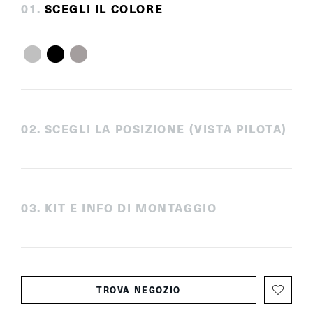
0
1
.
SCEGLI IL COLORE
0
2
.
SCEGLI LA POSIZIONE (VISTA PILOTA)
0
3
.
KIT E INFO DI MONTAGGIO
TROVA NEGOZIO