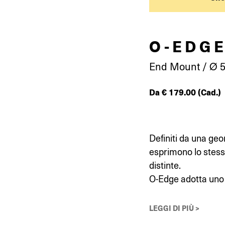
O-EDG
End Mount / Ø 5
Da
€
179.00
(Cad.)
Definiti da una ge
esprimono lo stess
distinte.
O-Edge adotta uno 
LEGGI DI PIÙ >