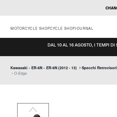
Vai
CHAN
al
contenuto
MOTORCYCLE SHOP
CYCLE SHOP
JOURNAL
DAL 10 AL 16 AGOSTO, I TEMPI D
Previous
Kawasaki
-
ER-6N
-
ER-6N (2012 - 13)
Specchi Retrovisori
O-Edge