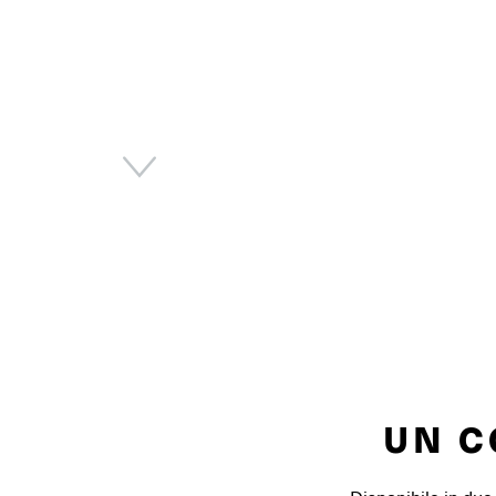
Next
UN C