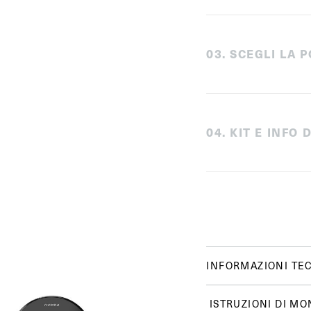
0
3
.
SCEGLI LA P
0
4
.
KIT E INFO
INFORMAZIONI TE
ISTRUZIONI DI MO