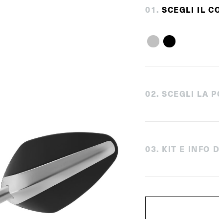
0
1
.
SCEGLI IL C
0
2
.
SCEGLI LA P
0
3
.
KIT E INFO