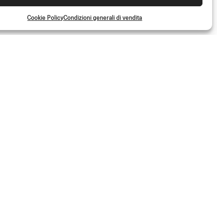
Cookie Policy
Condizioni generali di vendita
S
la community Rizoma e accedi a contenuti esclusivi e offerte speciali!