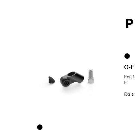
P
O-
End M
E
Da
€