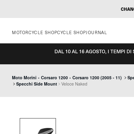
Vai
CHAN
al
contenuto
MOTORCYCLE SHOP
CYCLE SHOP
JOURNAL
DAL 10 AL 16 AGOSTO, I TEMPI D
Moto Morini
-
Corsaro 1200
-
Corsaro 1200 (2005 - 11)
Spe
Specchi Side Mount
Veloce Naked