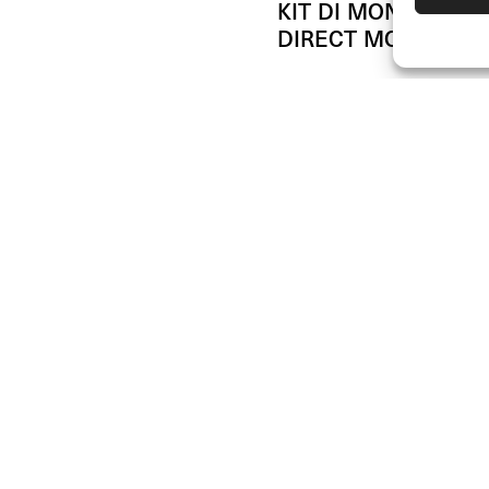
KIT DI MONTAGGIO
DIRECT MOUNT
(Cad.)
€
14.00
JOIN U
DEALERS
SUPPORT & FAQ
Unisciti al