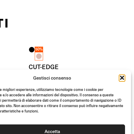
TI
50%
CUT-EDGE
End Mount
Gestisci consenso
le migliori esperienze, utilizziamo tecnologie come i cookie per
(Cad.)
- 50%
€
219.00
e/o accedere alle informazioni del dispositivo. Il consenso a queste
i permetterà di elaborare dati come il comportamento di navigazione o ID
Da
(Cad.)
€
109.50
sto sito. Non acconsentire o ritirare il consenso può influire negativamente
ratteristiche e funzioni.
Accetta