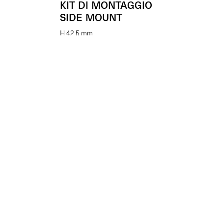
KIT DI MONTAGGIO
SIDE MOUNT
H 42,5 mm
(Cad.)
€
22.00
Enhancing beauty