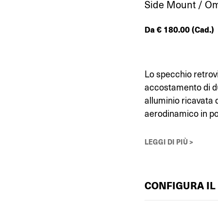
Side Mount / Om
Da
€
180.00
(Cad.)
Lo specchio retrovi
accostamento di due
alluminio ricavata 
aerodinamico in pol
LEGGI DI PIÙ >
CONFIGURA IL