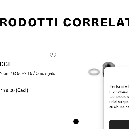
RODOTTI CORRELA
E
EDGE
ount / Ø 56 - 94,5 / Omologato
Per fornire 
(Cad.)
179.00
memorizzare 
tecnologie c
unici su que
su alcune ca