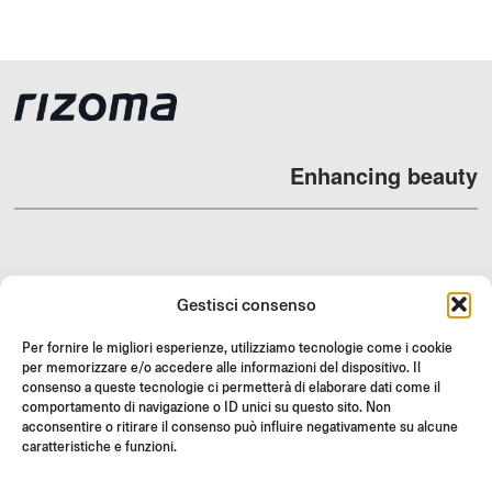
Enhancing beauty
DEALERS
Gestisci consenso
SUPPORT & FAQ
Per fornire le migliori esperienze, utilizziamo tecnologie come i cookie
RESI
per memorizzare e/o accedere alle informazioni del dispositivo. Il
consenso a queste tecnologie ci permetterà di elaborare dati come il
ISTRUZIONI DI MONTAGGIO
comportamento di navigazione o ID unici su questo sito. Non
acconsentire o ritirare il consenso può influire negativamente su alcune
GIFT CARD
caratteristiche e funzioni.
LIMITED OFFERS