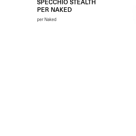
SPECCHIO STEALTH
PER NAKED
per Naked
KIT
PED
Passe
€
89.