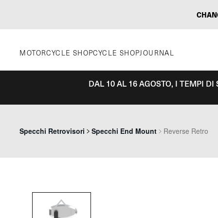
Vai
CHAN
al
contenuto
MOTORCYCLE SHOP
CYCLE SHOP
JOURNAL
DAL 10 AL 16 AGOSTO, I TEMPI D
Previous
Specchi Retrovisori
Specchi End Mount
Reverse Retro