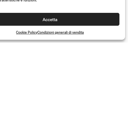
ratteristiche e funzioni.
Accetta
Cookie Policy
Condizioni generali di vendita
50%
TABELLA
PORTANUMERO
Lato sinistro
(Kit)
- 50%
€
39.00
(Kit)
€
19.50