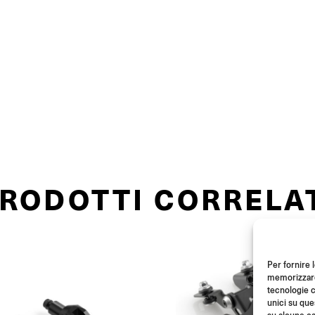
RODOTTI CORRELA
Per fornire 
memorizzare 
tecnologie c
unici su que