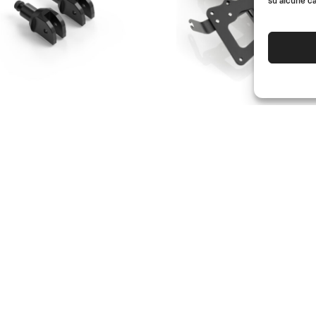
su alcune ca
50%
TUV
 DI MONTAGGIO
PORTA TARGA
IVELLE RIZOMA
MULTIFIT
ggero (Ø 18 mm)
(Coppia)
(Kit)
- 50%
00
€
116.00
(Kit)
€
58.00