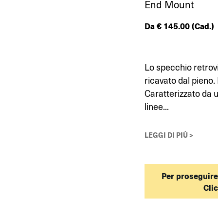
End Mount
Da
€
145.00
(Cad.)
Lo specchio retrovi
ricavato dal pieno.
Caratterizzato da 
linee...
LEGGI DI PIÙ >
Per proseguire
Cli