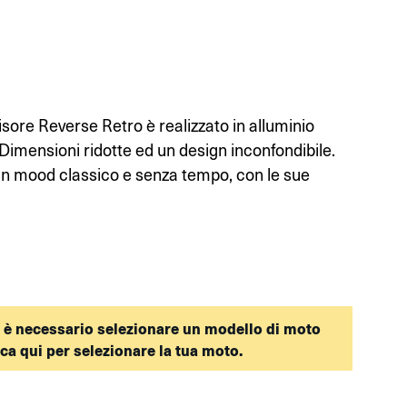
sore Reverse Retro è realizzato in alluminio
 Dimensioni ridotte ed un design inconfondibile.
un mood classico e senza tempo, con le sue
 è necessario selezionare un modello di moto
cca qui per selezionare la tua moto.