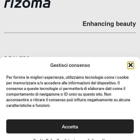
Enhancing beauty
DEALERS
Gestisci consenso
SUPPORT & FAQ
RESI
Per fornire le migliori esperienze, utilizziamo tecnologie come i cookie
per memorizzare e/o accedere alle informazioni del dispositivo. Il
ISTRUZIONI DI MONTAGGIO
consenso a queste tecnologie ci permetterà di elaborare dati come il
comportamento di navigazione o ID unici su questo sito. Non
GIFT CARD
acconsentire o ritirare il consenso può influire negativamente su alcune
LIMITED OFFERS
caratteristiche e funzioni.
JOIN US
Unisciti alla community Rizoma e accedi a contenuti esclusivi e
Accetta
offerte speciali!