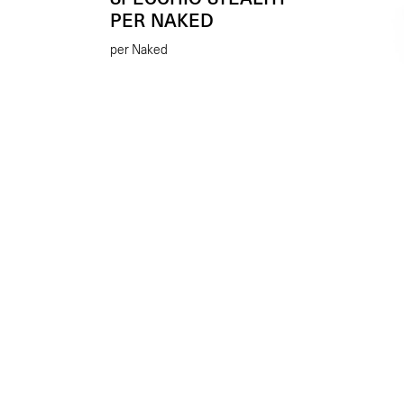
PER NAKED
per Naked
KIT
PED
Passe
€
89.