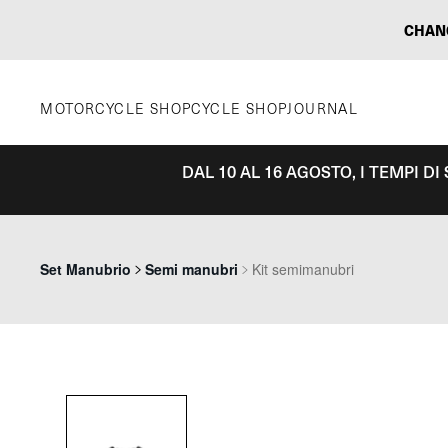
Vai
CHAN
al
contenuto
MOTORCYCLE SHOP
CYCLE SHOP
JOURNAL
DAL 10 AL 16 AGOSTO, I TEMPI D
Set Manubrio
Semi manubri
Kit semimanubri