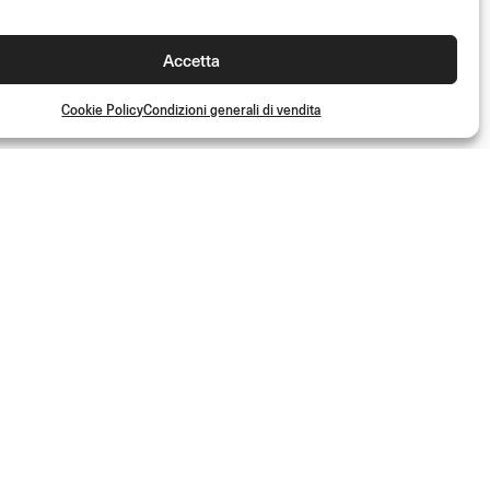
Accetta
Cookie Policy
Condizioni generali di vendita
50%
TABELLA
PORTANUMERO
Lato sinistro
(Kit)
- 50%
€
39.00
(Kit)
€
19.50