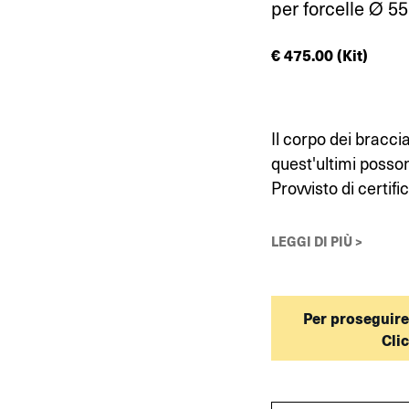
per forcelle Ø 
€
475.00
(Kit)
Il corpo dei bracci
quest'ultimi posso
Provvisto di certif
LEGGI DI PIÙ >
Per proseguire
Cli