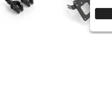
50%
TUV
 DI MONTAGGIO
PORTA TARGA
IVELLE RIZOMA
MULTIFIT
ggero (Ø 18 mm)
(Coppia)
(Kit)
- 50%
00
€
116.00
(Kit)
€
58.00