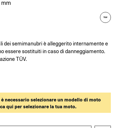
55 mm
TUV
ali dei semimanubri è alleggerito internamente e
no essere sostituiti in caso di danneggiamento.
icazione TÜV.
 è necessario selezionare un modello di moto
cca qui per selezionare la tua moto.